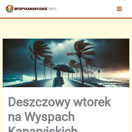
Przejdź
do
treści
Deszczowy wtorek
na Wyspach
Kanaryjskich