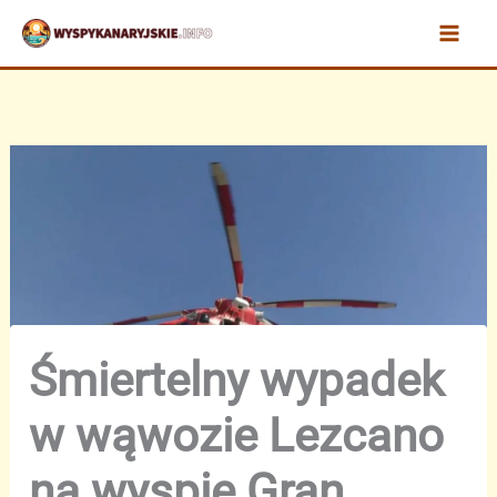
Przejdź
do
treści
Śmiertelny wypadek
w wąwozie Lezcano
na wyspie Gran