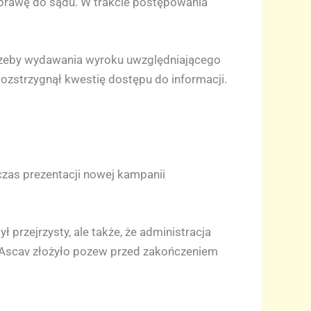
sprawę do sądu. W trakcie postępowania
trzeby wydawania wyroku uwzględniającego
rozstrzygnął kwestię dostępu do informacji.
czas prezentacji nowej kampanii
ł przejrzysty, ale także, że administracja
e Ascav złożyło pozew przed zakończeniem