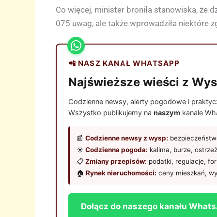
Co więcej, minister broniła stanowiska, że d
075 uwag, ale także wprowadziła niektóre zgł
📲 NASZ KANAŁ WHATSAPP
Najświeższe wieści z Wys
Codzienne newsy, alerty pogodowe i praktyczn
Wszystko publikujemy na
naszym
kanale Wha
📰
Codzienne newsy z wysp:
bezpieczeństwo
☀️
Codzienna pogoda:
kalima, burze, ostrze
📋
Zmiany przepisów:
podatki, regulacje, fo
🏠
Rynek nieruchomości:
ceny mieszkań, wy
Dołącz do naszego kanału What