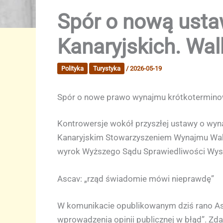
Spór o nową ust
Kanaryjskich. Wal
Polityka
Turystyka
/
2026-05-19
Spór o nowe prawo wynajmu krótkoterminow
Kontrowersje wokół przyszłej ustawy o wyn
Kanaryjskim Stowarzyszeniem Wynajmu Waka
wyrok Wyższego Sądu Sprawiedliwości Wysp
Ascav: „rząd świadomie mówi nieprawdę”
W komunikacie opublikowanym dziś rano Asc
wprowadzenia opinii publicznej w błąd”. Zd