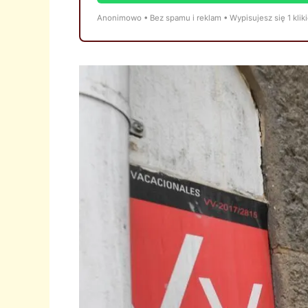
Anonimowo • Bez spamu i reklam • Wypisujesz się 1 klik