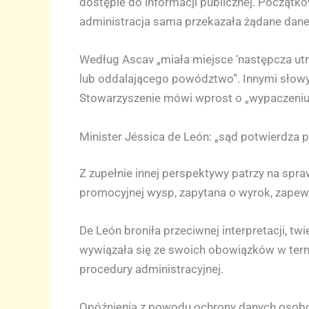
dostępie do informacji publicznej. Począt
administracja sama przekazała żądane dane,
Według Ascav „miała miejsce ‘następcza ut
lub oddalającego powództwo”. Innymi słowy, 
Stowarzyszenie mówi wprost o „wypaczeniu 
Minister Jéssica de León: „sąd potwierdza p
Z zupełnie innej perspektywy patrzy na spra
promocyjnej wysp, zapytana o wyrok, zapewn
De León broniła przeciwnej interpretacji, twi
wywiązała się ze swoich obowiązków w term
procedury administracyjnej.
Opóźnienia z powodu ochrony danych oso