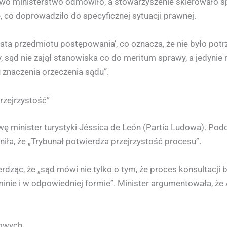
kowo ministerstwo odmówiło, a stowarzyszenie skierowało 
 co doprowadziło do specyficznej sytuacji prawnej.
rata przedmiotu postępowania’, co oznacza, że nie było po
sąd nie zajął stanowiska co do meritum sprawy, a jedynie 
znaczenia orzeczenia sądu”.
rzejrzystość”
wę minister turystyki Jéssica de León (Partia Ludowa). Pod
iła, że „Trybunał potwierdza przejrzystość procesu”.
erdząc, że „sąd mówi nie tylko o tym, że proces konsultacji by
inie i w odpowiedniej formie”. Minister argumentowała, ż
bowych