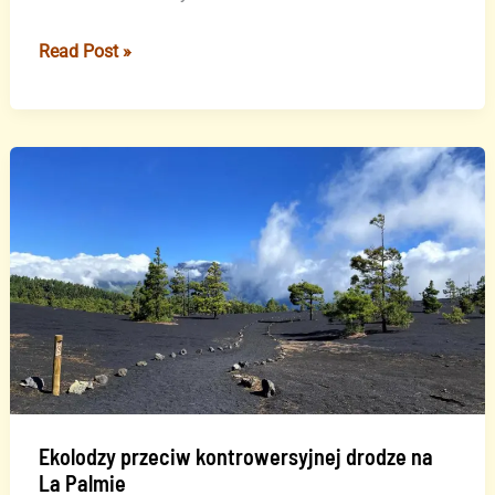
Hiszpania
Read Post »
instaluje
17
nowych
radarów
drogowych
–
gdzie
na
Wyspach
Kanaryjskich?
Ekolodzy przeciw kontrowersyjnej drodze na
La Palmie