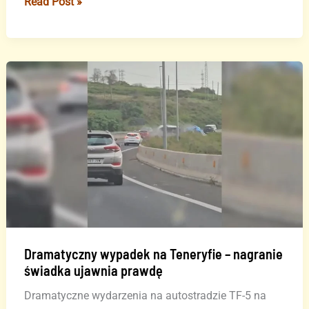
Gran
Read Post »
Canaria
wprowadza
zmiany
na
głównej
autostradzie
GC-
1
Dramatyczny wypadek na Teneryfie – nagranie
świadka ujawnia prawdę
Dramatyczne wydarzenia na autostradzie TF-5 na