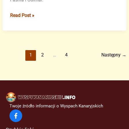
Wielka
Read Post »
modernizacja
autostrady
TF-
1
na
1
2
…
4
Następny
→
Teneryfie
Twoje źródło informacji o Wyspach Kanaryjskich