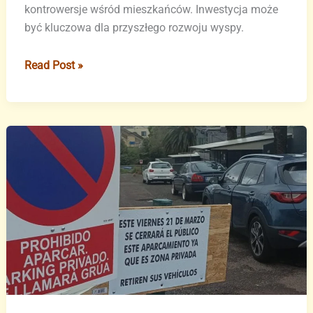
kontrowersje wśród mieszkańców. Inwestycja może
być kluczowa dla przyszłego rozwoju wyspy.
Ambitny
Read Post »
projekt
tunelu
na
La
Palmie
–
przełom
czy
kontrowersja?