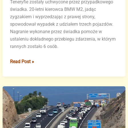
Teneryfie zostały uchwycone przez przypadkowego
świadka. 20-letni kierowca BMW M2, jadąc
zygzakiem i wyprzedzając z prawej strony,
spowodował wypadek z udziałem trzech pojazdów.
Nagranie wykonane przez świadka pomoże w
ustaleniu dokładnego przebiegu zdarzenia, w którym
rannych zostało 6 osób.
Dramatyczny
Read Post »
wypadek
na
Teneryfie
–
nagranie
świadka
ujawnia
prawdę