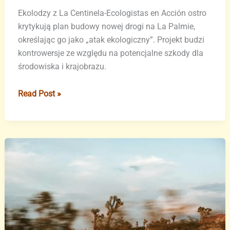
Ekolodzy z La Centinela-Ecologistas en Acción ostro
krytykują plan budowy nowej drogi na La Palmie,
określając go jako „atak ekologiczny”. Projekt budzi
kontrowersje ze względu na potencjalne szkody dla
środowiska i krajobrazu.
Ekolodzy
Read Post »
przeciw
kontrowersyjnej
drodze
na
La
Palmie