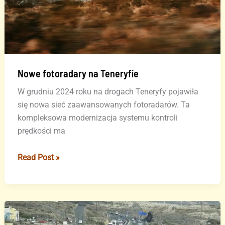
Nowe fotoradary na Teneryfie
W grudniu 2024 roku na drogach Teneryfy pojawiła
się nowa sieć zaawansowanych fotoradarów. Ta
kompleksowa modernizacja systemu kontroli
prędkości ma
Nowe
Read Post »
fotoradary
na
Teneryfie