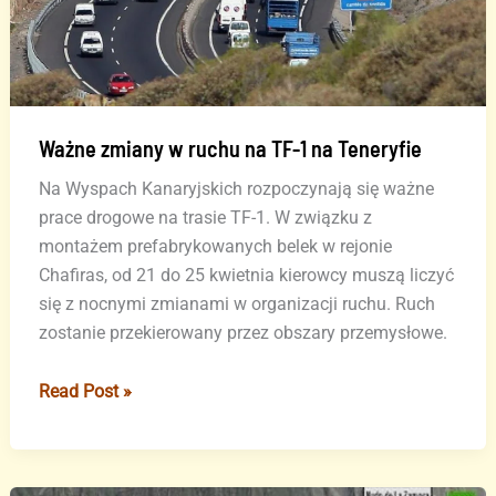
Ważne zmiany w ruchu na TF-1 na Teneryfie
Na Wyspach Kanaryjskich rozpoczynają się ważne
prace drogowe na trasie TF-1. W związku z
montażem prefabrykowanych belek w rejonie
Chafiras, od 21 do 25 kwietnia kierowcy muszą liczyć
się z nocnymi zmianami w organizacji ruchu. Ruch
zostanie przekierowany przez obszary przemysłowe.
Ważne
Read Post »
zmiany
w
ruchu