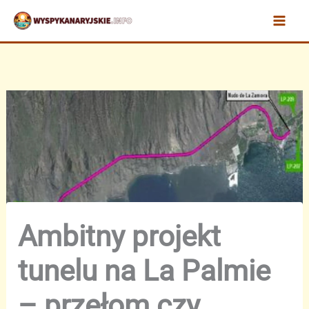
Przejdź
do
treści
Ambitny projekt
tunelu na La Palmie
– przełom czy