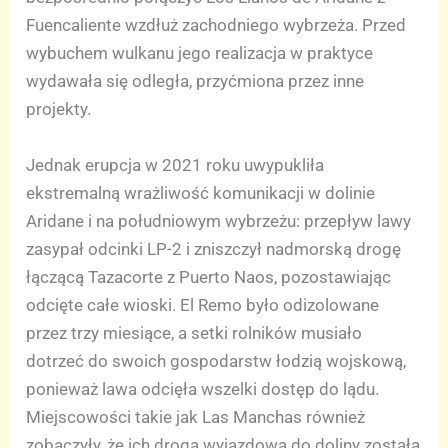
Fuencaliente wzdłuż zachodniego wybrzeża. Przed
wybuchem wulkanu jego realizacja w praktyce
wydawała się odległa, przyćmiona przez inne
projekty.
Jednak erupcja w 2021 roku uwypukliła
ekstremalną wrażliwość komunikacji w dolinie
Aridane i na południowym wybrzeżu: przepływ lawy
zasypał odcinki LP-2 i zniszczył nadmorską drogę
łączącą Tazacorte z Puerto Naos, pozostawiając
odcięte całe wioski. El Remo było odizolowane
przez trzy miesiące, a setki rolników musiało
dotrzeć do swoich gospodarstw łodzią wojskową,
ponieważ lawa odcięła wszelki dostęp do lądu.
Miejscowości takie jak Las Manchas również
zobaczyły, że ich droga wyjazdowa do doliny została