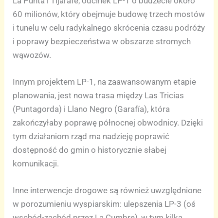
La Punta i Tijarafe, odcinek LP-1 o budżecie około
60 milionów, który obejmuje budowę trzech mostów
i tunelu w celu radykalnego skrócenia czasu podróży
i poprawy bezpieczeństwa w obszarze stromych
wąwozów.
Innym projektem LP-1, na zaawansowanym etapie
planowania, jest nowa trasa między Las Tricias
(Puntagorda) i Llano Negro (Garafía), która
zakończyłaby poprawę północnej obwodnicy. Dzięki
tym działaniom rząd ma nadzieję poprawić
dostępność do gmin o historycznie słabej
komunikacji.
Inne interwencje drogowe są również uwzględnione
w porozumieniu wyspiarskim: ulepszenia LP-3 (oś
wschód-zachód przez La Cumbre), w tym kilka