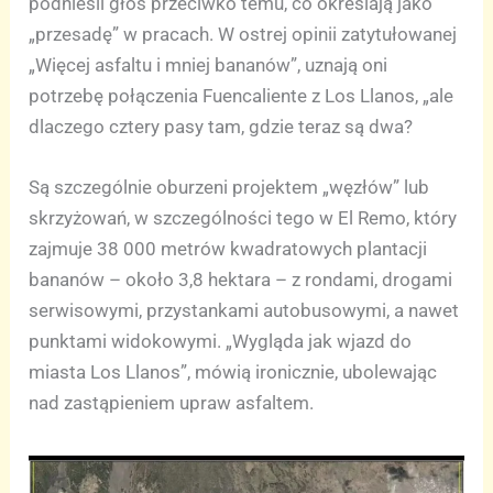
podnieśli głos przeciwko temu, co określają jako
„przesadę” w pracach. W ostrej opinii zatytułowanej
„Więcej asfaltu i mniej bananów”, uznają oni
potrzebę połączenia Fuencaliente z Los Llanos, „ale
dlaczego cztery pasy tam, gdzie teraz są dwa?
Są szczególnie oburzeni projektem „węzłów” lub
skrzyżowań, w szczególności tego w El Remo, który
zajmuje 38 000 metrów kwadratowych plantacji
bananów – około 3,8 hektara – z rondami, drogami
serwisowymi, przystankami autobusowymi, a nawet
punktami widokowymi. „Wygląda jak wjazd do
miasta Los Llanos”, mówią ironicznie, ubolewając
nad zastąpieniem upraw asfaltem.