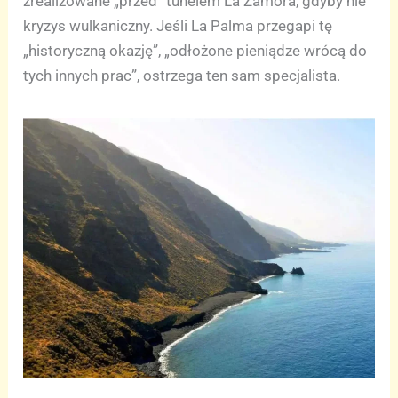
zrealizowane „przed” tunelem La Zamora, gdyby nie
kryzys wulkaniczny. Jeśli La Palma przegapi tę
„historyczną okazję”, „odłożone pieniądze wrócą do
tych innych prac”, ostrzega ten sam specjalista.