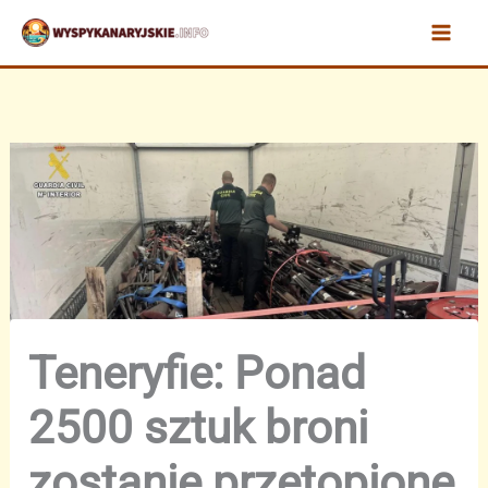
Przejdź
do
treści
Teneryfie: Ponad
2500 sztuk broni
zostanie przetopione