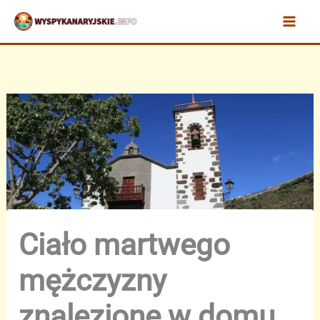
Przejdź
do
treści
Ciało martwego
mężczyzny
znalezione w domu