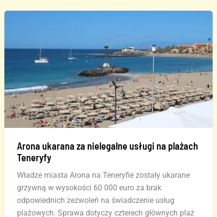
do
rozwoju
turystyki
na
Wyspach
Kanaryjskich
Arona ukarana za nielegalne usługi na plażach
Teneryfy
Władze miasta Arona na Teneryfie zostały ukarane
grzywną w wysokości 60 000 euro za brak
odpowiednich zezwoleń na świadczenie usług
plażowych. Sprawa dotyczy czterech głównych plaż