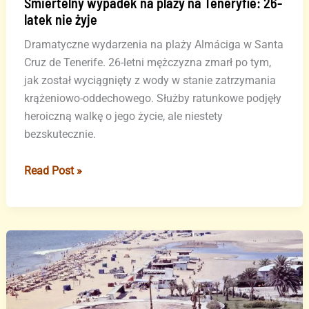
Śmiertelny wypadek na plaży na Teneryfie: 26-
latek nie żyje
Dramatyczne wydarzenia na plaży Almáciga w Santa
Cruz de Tenerife. 26-letni mężczyzna zmarł po tym,
jak został wyciągnięty z wody w stanie zatrzymania
krążeniowo-oddechowego. Służby ratunkowe podjęły
heroiczną walkę o jego życie, ale niestety
bezskutecznie.
Śmiertelny
Read Post »
wypadek
na
plaży
na
Teneryfie:
26-
latek