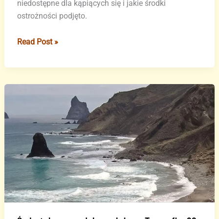
niedostępne dla kąpiących się i jakie środki
ostrożności podjęto.
Popularna
Read Post »
plaża
na
Teneryfie
częściowo
zamknięta