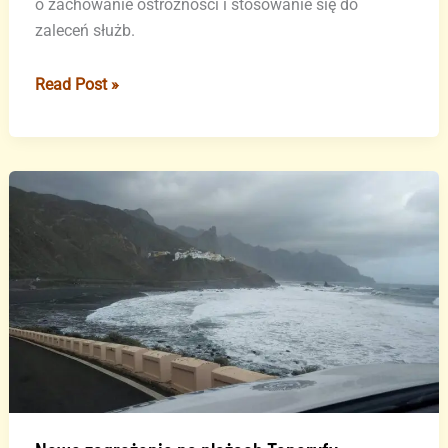
o zachowanie ostrożności i stosowanie się do
zaleceń służb.
Niebezpieczne
Read Post »
mięczaki
na
plażach
Teneryfy