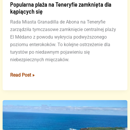
Popularna plaża na Teneryfie zamknięta dla
kąpiących się
Rada Miasta Granadilla de Abona na Teneryfie
zarządziła tymczasowe zamknięcie centralnej plaży
El Médano z powodu wykrycia podwyższonego
poziomu enterokoków. To kolejne ostrzeżenie dla
turystów po niedawnym pojawieniu się
niebezpiecznych mięczaków.
Popularna
Read Post »
plaża
na
Teneryfie
zamknięta
dla
kąpiących
się