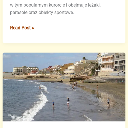
w tym popularnym kurorcie i obejmuje leżaki,
parasole oraz obiekty sportowe.
Arona
Read Post »
ukarana
za
nielegalne
usługi
na
plażach
Teneryfy