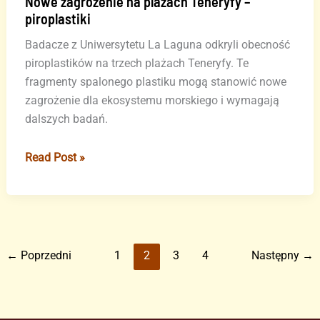
Nowe zagrożenie na plażach Teneryfy –
piroplastiki
Badacze z Uniwersytetu La Laguna odkryli obecność
piroplastików na trzech plażach Teneryfy. Te
fragmenty spalonego plastiku mogą stanowić nowe
zagrożenie dla ekosystemu morskiego i wymagają
dalszych badań.
Nowe
Read Post »
zagrożenie
na
plażach
Teneryfy
–
←
Poprzedni
1
2
3
4
Następny
→
piroplastiki