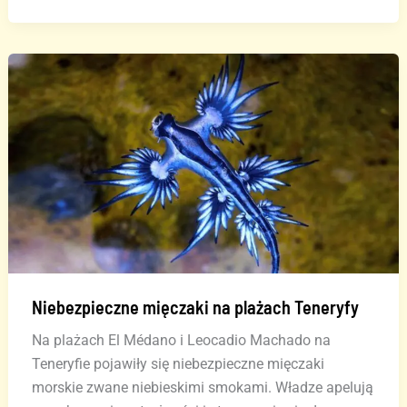
wyrok
w
sprawie
restauracji
Bollullo
Niebezpieczne mięczaki na plażach Teneryfy
Na plażach El Médano i Leocadio Machado na
Teneryfie pojawiły się niebezpieczne mięczaki
morskie zwane niebieskimi smokami. Władze apelują