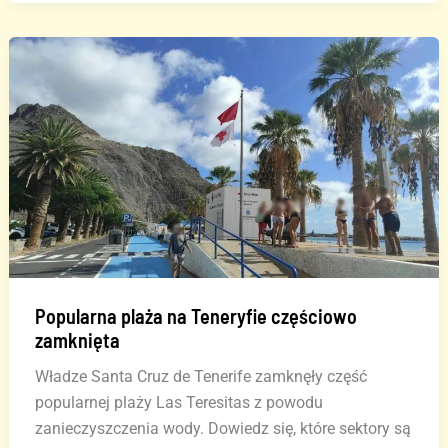
plaży
Las
Canteras
–
co
wolno,
a
czego
nie?
Popularna plaża na Teneryfie częściowo
zamknięta
Władze Santa Cruz de Tenerife zamknęły część
popularnej plaży Las Teresitas z powodu
zanieczyszczenia wody. Dowiedz się, które sektory są