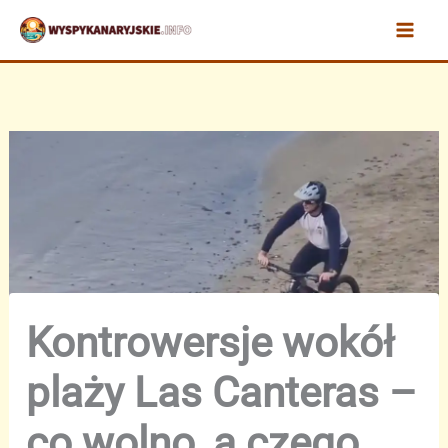
Przejdź
do
treści
Kontrowersje wokół
plaży Las Canteras –
co wolno, a czego