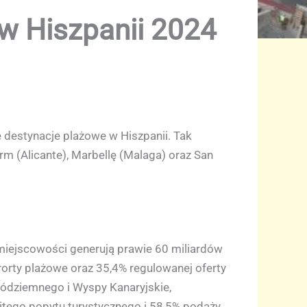
w Hiszpanii 2024
e destynacje plażowe w Hiszpanii. Tak
m (Alicante), Marbellę (Malaga) oraz San
miejscowości generują prawie 60 miliardów
rorty plażowe oraz 35,4% regulowanej oferty
ródziemnego i Wyspy Kanaryjskie,
itego popytu turystycznego i 58,5% podaży