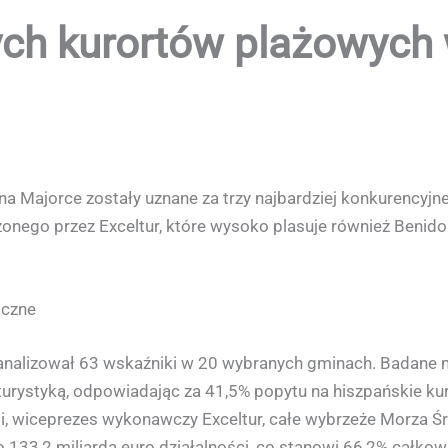
ych kurortów plażowych 
1
 na Majorce zostały uznane za trzy najbardziej konkurencyjn
ego przez Exceltur, które wysoko plasuje również Benidor
iczne
eanalizował 63 wskaźniki w 20 wybranych gminach. Badane 
 turystyką, odpowiadając za 41,5% popytu na hiszpańskie ku
li, wiceprezes wykonawczy Exceltur, całe wybrzeże Morza Ś
133,2 miliarda euro działalności, co stanowi 66,2% całkow