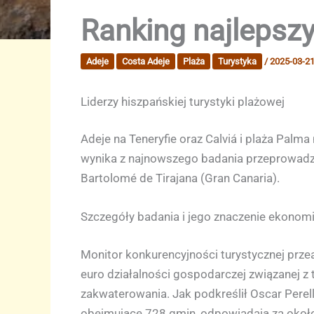
Ranking najlepsz
Adeje
Costa Adeje
Plaża
Turystyka
/
2025-03-2
Liderzy hiszpańskiej turystyki plażowej
Adeje na Teneryfie oraz Calviá i plaża Palma
wynika z najnowszego badania przeprowadzon
Bartolomé de Tirajana (Gran Canaria).
Szczegóły badania i jego znaczenie ekonom
Monitor konkurencyjności turystycznej prz
euro działalności gospodarczej związanej z
zakwaterowania. Jak podkreślił Oscar Perel
obejmujące 728 gmin, odpowiadają za około 