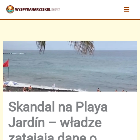
Przejdź
do
treści
Skandal na Playa
Jardín – władze
zatajają dane o