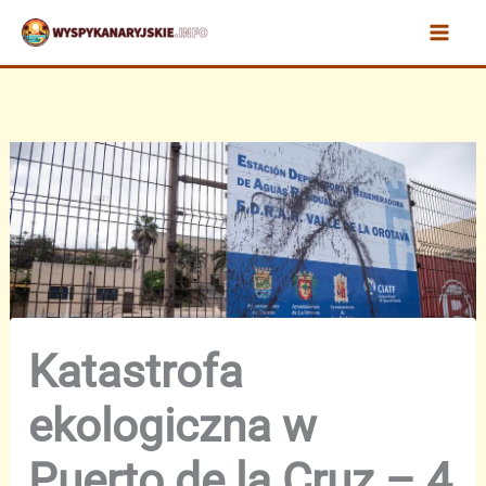
Przejdź
do
treści
Katastrofa
ekologiczna w
Puerto de la Cruz – 4