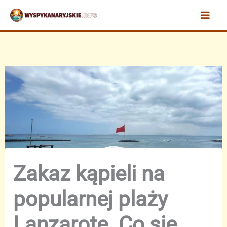
Przejdź
do
treści
Zakaz kąpieli na
popularnej plaży
Lanzarote. Co się