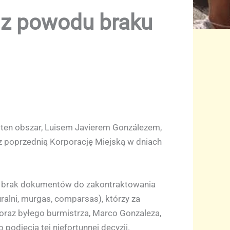
ł z powodu braku
 ten obszar, Luisem Javierem Gonzálezem,
ez poprzednią Korporację Miejską w dniach
że brak dokumentów do zakontraktowania
ralni, murgas, comparsas), którzy za
oraz byłego burmistrza, Marco Gonzaleza,
odjęcia tej niefortunnej decyzji.