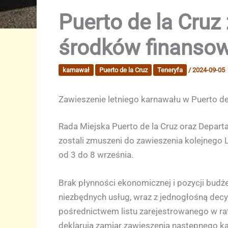
Puerto de la Cruz
środków finanso
karnawał
Puerto de la Cruz
Teneryfa
/
2024-09-05
Zawieszenie letniego karnawału w Puerto de
Rada Miejska Puerto de la Cruz oraz Depar
zostali zmuszeni do zawieszenia kolejnego 
od 3 do 8 września.
Brak płynności ekonomicznej i pozycji bud
niezbędnych usług, wraz z jednogłośną decyz
pośrednictwem listu zarejestrowanego w rat
deklarują zamiar zawieszenia następnego kar