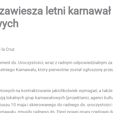
 zawiesza letni karnawa
wych
 la Cruz
tament ds. Uroczystości, wraz z radnym odpowiedzialnym za
Letniego Karnawału, który pierwotnie został ogłoszony prz
żetowych na kontraktowanie jakichkolwiek wymagań, a tak
ją lokalnych grup karnawałowych (projektanci, agenci kultu
uszu 10 maja i skierowanego do radnego ds. uroczystości 
nawału, zmusiły radnego ds. Fiest nowej grupy rządowej do p