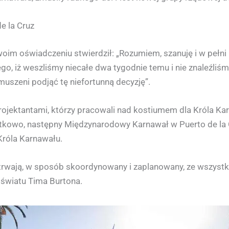
e la Cruz
swoim oświadczeniu stwierdził: „Rozumiem, szanuję i w pełn
o, iż weszliśmy niecałe dwa tygodnie temu i nie znaleźliśm
uszeni podjąć tę niefortunną decyzję”.
ojektantami, którzy pracowali nad kostiumem dla Króla Karn
tkowo, następny Międzynarodowy Karnawał w Puerto de la Cr
 Króla Karnawału.
ż trwają, w sposób skoordynowany i zaplanowany, ze wszys
światu Tima Burtona.