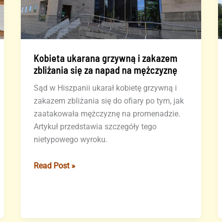
Kobieta ukarana grzywną i zakazem
zbliżania się za napad na mężczyznę
Sąd w Hiszpanii ukarał kobietę grzywną i
zakazem zbliżania się do ofiary po tym, jak
zaatakowała mężczyznę na promenadzie.
Artykuł przedstawia szczegóły tego
nietypowego wyroku.
Kobieta
Read Post »
ukarana
grzywną
i
zakazem