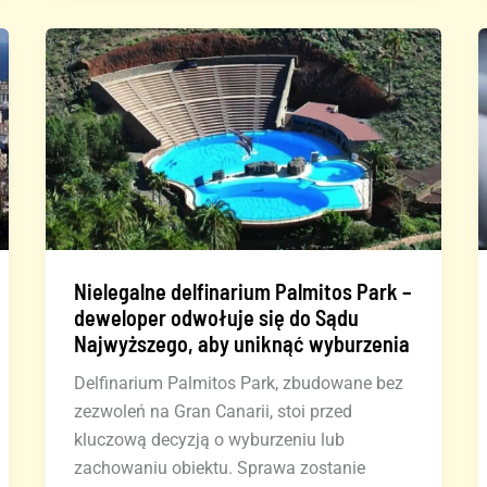
zbliżania
się
za
napad
na
mężczyznę
Nielegalne delfinarium Palmitos Park –
deweloper odwołuje się do Sądu
Najwyższego, aby uniknąć wyburzenia
Delfinarium Palmitos Park, zbudowane bez
zezwoleń na Gran Canarii, stoi przed
kluczową decyzją o wyburzeniu lub
zachowaniu obiektu. Sprawa zostanie