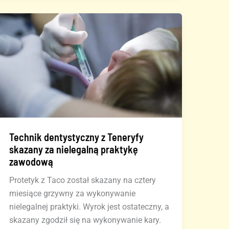
mieszkańca
Teneryfy
za
sfałszowanie
dokumentów
Technik dentystyczny z Teneryfy
skazany za nielegalną praktykę
zawodową
Protetyk z Taco został skazany na cztery
miesiące grzywny za wykonywanie
nielegalnej praktyki. Wyrok jest ostateczny, a
skazany zgodził się na wykonywanie kary.