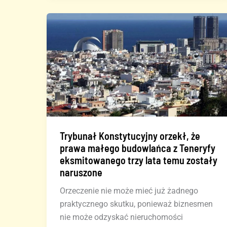
Alba
wyszedł
przedwcześnie
na
wolność
Trybunał Konstytucyjny orzekł, że
prawa małego budowlańca z Teneryfy
eksmitowanego trzy lata temu zostały
naruszone
Orzeczenie nie może mieć już żadnego
praktycznego skutku, ponieważ biznesmen
nie może odzyskać nieruchomości