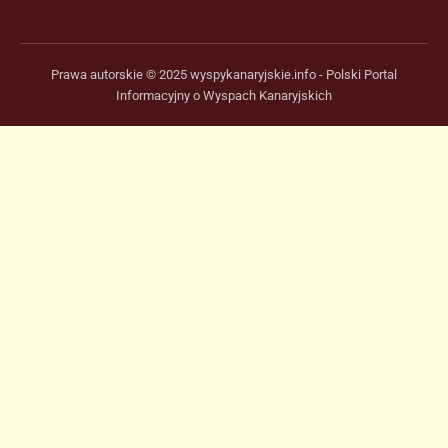
Prawa autorskie © 2025 wyspykanaryjskie.info - Polski Portal
Informacyjny o Wyspach Kanaryjskich