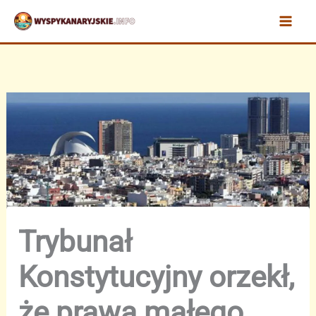
Przejdź
do
treści
Trybunał
Konstytucyjny orzekł,
że prawa małego