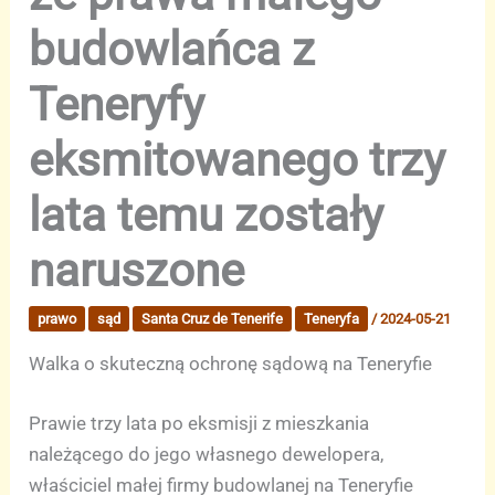
budowlańca z
Teneryfy
eksmitowanego trzy
lata temu zostały
naruszone
prawo
sąd
Santa Cruz de Tenerife
Teneryfa
/
2024-05-21
Walka o skuteczną ochronę sądową na Teneryfie
Prawie trzy lata po eksmisji z mieszkania
należącego do jego własnego dewelopera,
właściciel małej firmy budowlanej na Teneryfie