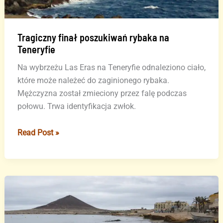
Tragiczny finał poszukiwań rybaka na
Teneryfie
Na wybrzeżu Las Eras na Teneryfie odnaleziono ciało,
które może należeć do zaginionego rybaka.
Mężczyzna został zmieciony przez falę podczas
połowu. Trwa identyfikacja zwłok.
Tragiczny
Read Post »
finał
poszukiwań
rybaka
na
Teneryfie