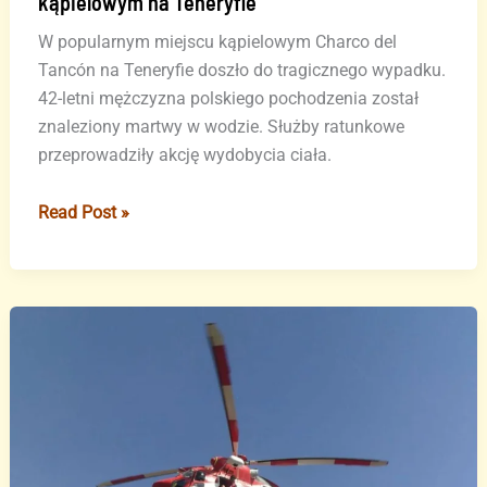
kąpielowym na Teneryfie
W popularnym miejscu kąpielowym Charco del
Tancón na Teneryfie doszło do tragicznego wypadku.
42-letni mężczyzna polskiego pochodzenia został
znaleziony martwy w wodzie. Służby ratunkowe
przeprowadziły akcję wydobycia ciała.
Tragiczny
Read Post »
wypadek
w
popularnym
miejscu
kąpielowym
na
Teneryfie