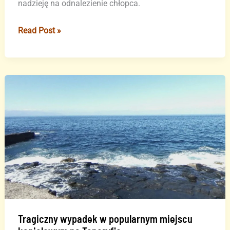
nadzieję na odnalezienie chłopca.
Dramatyczna
Read Post »
prośba
rodziny
zaginionego
Polaka
na
Teneryfie
Tragiczny wypadek w popularnym miejscu