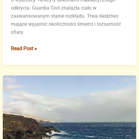
odkrycia. Guardia Civil znalazła ciało w
zaawansowanym stanie rozkładu. Trwa śledztwo
mające wyjaśnić okoliczności śmierci i tożsamość
ofiary.
Makabryczne
Read Post »
odkrycie
u
wybrzeży
Teneryfy