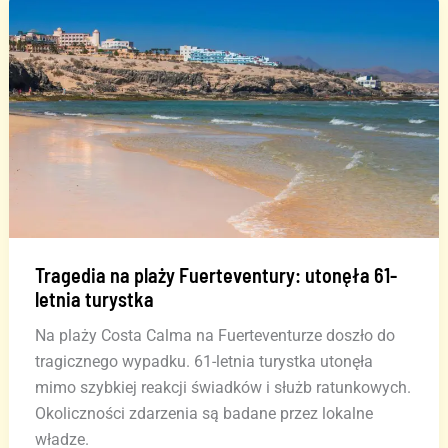
Poszukiwania
nastolatka
Tragedia na plaży Fuerteventury: utonęła 61-
letnia turystka
Na plaży Costa Calma na Fuerteventurze doszło do
tragicznego wypadku. 61-letnia turystka utonęła
mimo szybkiej reakcji świadków i służb ratunkowych.
Okoliczności zdarzenia są badane przez lokalne
władze.