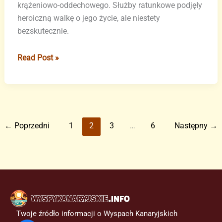
krążeniowo-oddechowego. Służby ratunkowe podjęły
heroiczną walkę o jego życie, ale niestety
bezskutecznie.
Śmiertelny
Read Post »
wypadek
na
plaży
na
Teneryfie:
←
Poprzedni
1
2
3
…
6
Następny
→
26-
latek
nie
żyje
Twoje źródło informacji o Wyspach Kanaryjskich