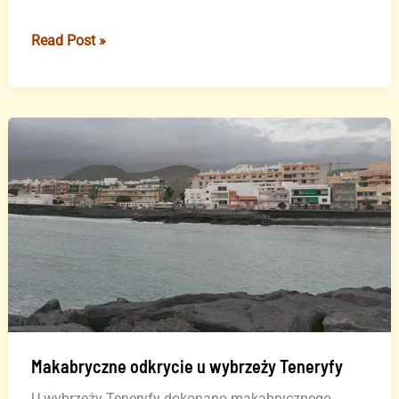
Tragedia
Read Post »
na
plaży
Fuerteventury:
utonęła
61-
letnia
turystka
Makabryczne odkrycie u wybrzeży Teneryfy
U wybrzeży Teneryfy dokonano makabrycznego