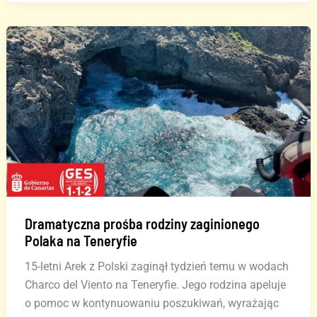
na
Teneryfie:
śmigłowiec
uratował
dwie
osoby
Dramatyczna prośba rodziny zaginionego
Polaka na Teneryfie
15-letni Arek z Polski zaginął tydzień temu w wodach
Charco del Viento na Teneryfie. Jego rodzina apeluje
o pomoc w kontynuowaniu poszukiwań, wyrażając