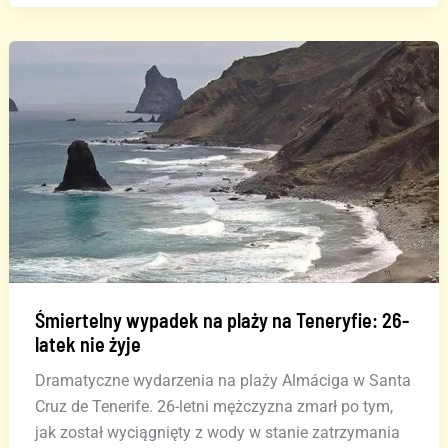
kitesurfera
na
plaży
El
Médano
Śmiertelny wypadek na plaży na Teneryfie: 26-
latek nie żyje
Dramatyczne wydarzenia na plaży Almáciga w Santa
Cruz de Tenerife. 26-letni mężczyzna zmarł po tym,
jak został wyciągnięty z wody w stanie zatrzymania