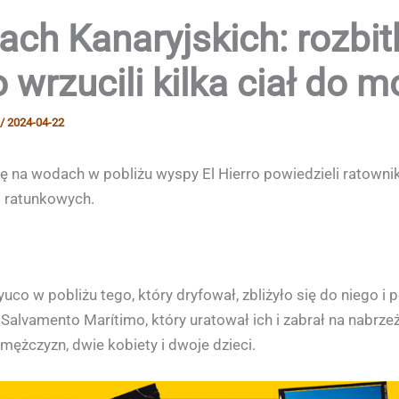
ch Kanaryjskich: rozbit
 wrzucili kilka ciał do m
/
2024-04-22
na wodach w pobliżu wyspy El Hierro powiedzieli ratownik
b ratunkowych.
co w pobliżu tego, który dryfował, zbliżyło się do niego 
Salvamento Marítimo, który uratował ich i zabrał na nabrz
ężczyzn, dwie kobiety i dwoje dzieci.