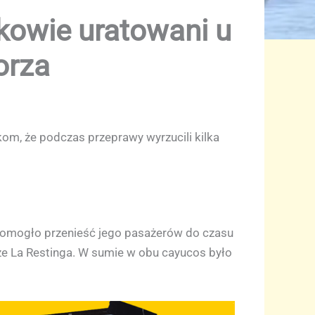
kowie uratowani u
orza
om, że podczas przeprawy wyrzucili kilka
i pomogło przenieść jego pasażerów do czasu
eże La Restinga. W sumie w obu cayucos było