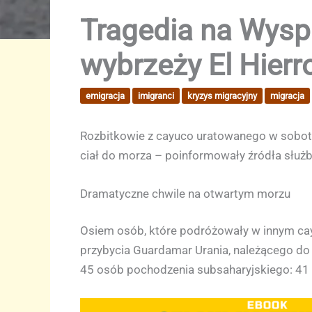
Tragedia na Wyspa
wybrzeży El Hierro
emigracja
imigranci
kryzys migracyjny
migracja
Rozbitkowie z cayuco uratowanego w sobotę 
ciał do morza – poinformowały źródła służ
Dramatyczne chwile na otwartym morzu
Osiem osób, które podróżowały w innym cayu
przybycia Guardamar Urania, należącego do 
45 osób pochodzenia subsaharyjskiego: 41 m