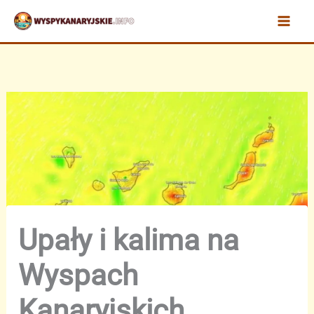
Przejdź
do
treści
Upały i kalima na
Wyspach
Kanaryjskich.