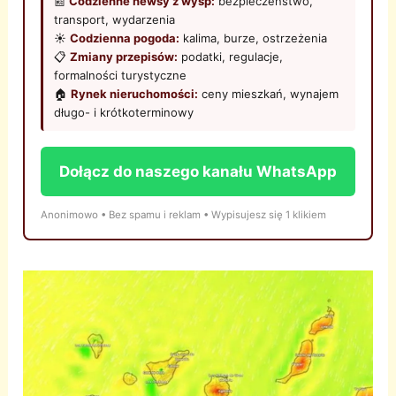
📰
Codzienne newsy z wysp:
bezpieczeństwo,
transport, wydarzenia
☀️
Codzienna pogoda:
kalima, burze, ostrzeżenia
📋
Zmiany przepisów:
podatki, regulacje,
formalności turystyczne
🏠
Rynek nieruchomości:
ceny mieszkań, wynajem
długo- i krótkoterminowy
Dołącz do naszego kanału WhatsApp
Anonimowo • Bez spamu i reklam • Wypisujesz się 1 klikiem