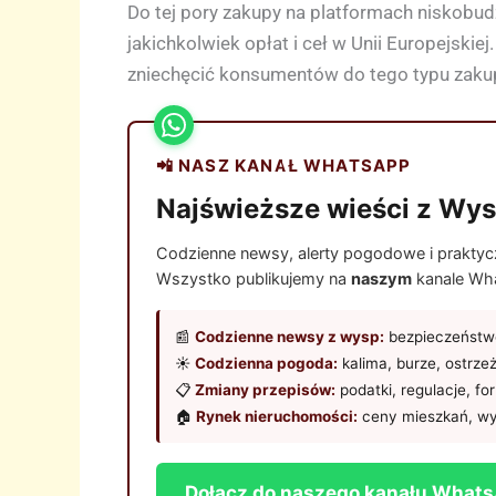
Do tej pory zakupy na platformach niskobud
jakichkolwiek opłat i ceł w Unii Europejski
zniechęcić konsumentów do tego typu zakup
📲 NASZ KANAŁ WHATSAPP
Najświeższe wieści z Wys
Codzienne newsy, alerty pogodowe i praktyczn
Wszystko publikujemy na
naszym
kanale Wha
📰
Codzienne newsy z wysp:
bezpieczeństwo
☀️
Codzienna pogoda:
kalima, burze, ostrze
📋
Zmiany przepisów:
podatki, regulacje, fo
🏠
Rynek nieruchomości:
ceny mieszkań, wy
Dołącz do naszego kanału What