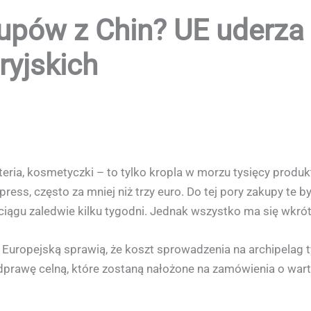
kupów z Chin? UE uderza
yjskich
uteria, kosmetyczki – to tylko kropla w morzu tysięcy prod
ress, często za mniej niż trzy euro. Do tej pory zakupy te by
iągu zaledwie kilku tygodni. Jednak wszystko ma się wkrót
Europejską sprawią, że koszt sprowadzenia na archipelag
odprawę celną, które zostaną nałożone na zamówienia o wart