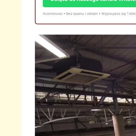
Anonimowo • Bez spamu i reklam • Wypisujesz się 1 klik