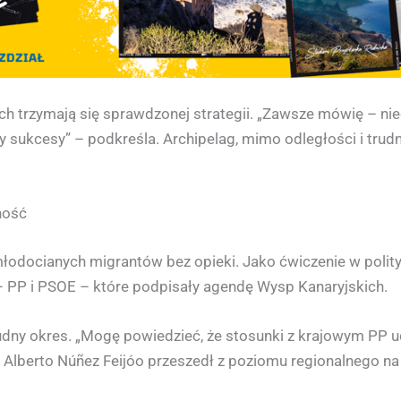
h trzymają się sprawdzonej strategii. „Zawsze mówię – ni
y sukcesy” – podkreśla. Archipelag, mimo odległości i trud
ność
ocianych migrantów bez opieki. Jako ćwiczenie w politycz
– PP i PSOE – które podpisały agendę Wysp Kanaryjskich.
udny okres. „Mogę powiedzieć, że stosunki z krajowym PP uci
 Alberto Núñez Feijóo przeszedł z poziomu regionalnego na 