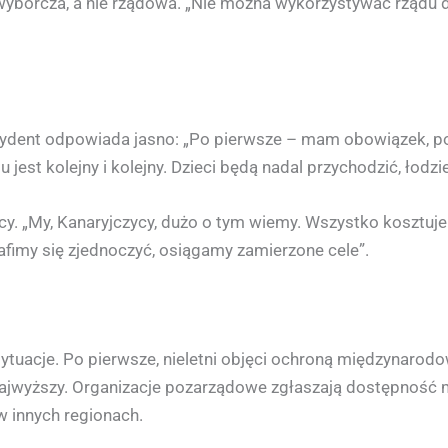
ia wyborcza, a nie rządowa. „Nie można wykorzystywać rządu
zydent odpowiada jasno: „Po pierwsze – mam obowiązek, po
u jest kolejny i kolejny. Dzieci będą nadal przychodzić, łodz
racy. „My, Kanaryjczycy, dużo o tym wiemy. Wszystko kosztuj
imy się zjednoczyć, osiągamy zamierzone cele”.
 sytuacje. Po pierwsze, nieletni objęci ochroną międzynaro
Najwyższy. Organizacje pozarządowe zgłaszają dostępność mi
 innych regionach.