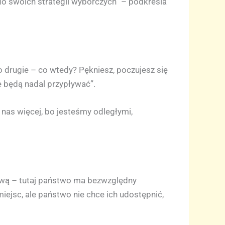
 do swoich strategii wyborczych” – podkreśla
 drugie – co wtedy? Pękniesz, poczujesz się
ie będą nadal przypływać”.
e nas więcej, bo jesteśmy odległymi,
dową – tutaj państwo ma bezwzględny
ejsc, ale państwo nie chce ich udostępnić,