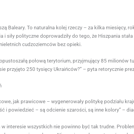
 Baleary. To naturalna kolej rzeczy – za kilka miesięcy, ro
 i siły polityczne doprowadziły do tego, że Hiszpania stał
nieletnich cudzoziemców bez opieki.
 opustoszałą połową terytorium, przyjmujący 85 milionów t
e przyjęto 250 tysięcy Ukraińców?” – pyta retorycznie prez
ń
owe, jak prawicowe – wygenerowały politykę podziału kraju.
iąść i powiedzieć – są odcienie szarości, są inne kolory” – di
 interesie wszystkich nie powinno być tak trudne. Problem 