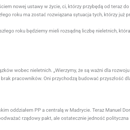
jściem nowej ustawy w życie, ci, którzy przybędą od teraz d
złego roku ma zostać rozwiązana sytuacja tych, którzy już 
łego roku będziemy mieli rozsądną liczbę nieletnich, która
ązków wobec nieletnich. „Wierzymy, że są ważni dla rozwoj
rak pracowników. Oni przychodzą budować przyszłość dla si
yjskim oddziałem PP a centralą w Madrycie. Teraz Manuel
podważać rządowy pakt, ale ostatecznie jedność polityczna