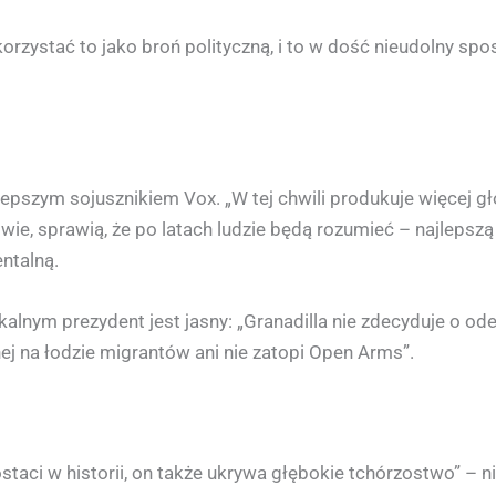
zystać to jako broń polityczną, i to w dość nieudolny spos
epszym sojusznikiem Vox. „W tej chwili produkuje więcej gł
ciwie, sprawią, że po latach ludzie będą rozumieć – najlepsz
ntalną.
alnym prezydent jest jasny: „Granadilla nie zdecyduje o o
j na łodzie migrantów ani nie zatopi Open Arms”.
aci w historii, on także ukrywa głębokie tchórzostwo” – n