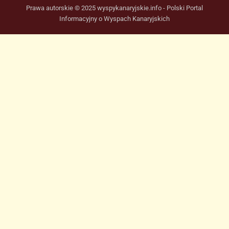
Prawa autorskie © 2025 wyspykanaryjskie.info - Polski Portal
Informacyjny o Wyspach Kanaryjskich