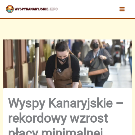
Przejdź
do
treści
Wyspy Kanaryjskie –
rekordowy wzrost
płacy minimalnej