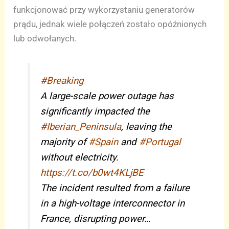
funkcjonować przy wykorzystaniu generatorów
prądu, jednak wiele połączeń zostało opóźnionych
lub odwołanych.
#Breaking
A large-scale power outage has
significantly impacted the
#Iberian_Peninsula
, leaving the
majority of
#Spain
and
#Portugal
without electricity.
https://t.co/b0wt4KLjBE
The incident resulted from a failure
in a high-voltage interconnector in
France, disrupting power…