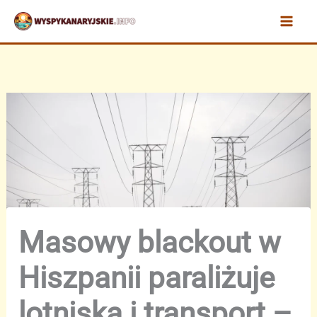
Przejdź
do
treści
Masowy blackout w
Hiszpanii paraliżuje
lotniska i transport –