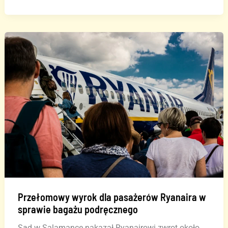
na
lotnisku
Teneryfy
–
setki
turystów
uwięzionych
w
kolejkach
Przełomowy wyrok dla pasażerów Ryanaira w
sprawie bagażu podręcznego
Sąd w Salamance nakazał Ryanairowi zwrot około