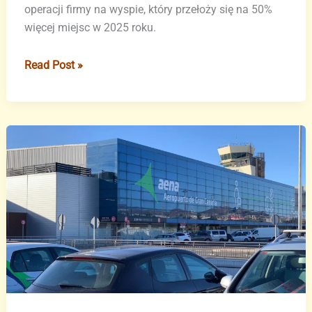
operacji firmy na wyspie, który przełoży się na 50%
więcej miejsc w 2025 roku.
Binter
Read Post »
rozszerza
siatkę
połączeń
z
Teneryfy
–
nowe
kierunki
w
2025