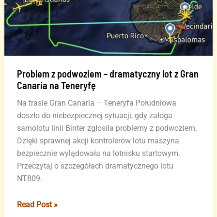
Problem z podwoziem – dramatyczny lot z Gran
Canaria na Teneryfę
Na trasie Gran Canaria – Teneryfa Południowa
doszło do niebezpiecznej sytuacji, gdy załoga
samolotu linii Binter zgłosiła problemy z podwoziem.
Dzięki sprawnej akcji kontrolerów lotu maszyna
bezpiecznie wylądowała na lotnisku startowym.
Przeczytaj o szczegółach dramatycznego lotu
NT809.
Problem
Read Post »
z