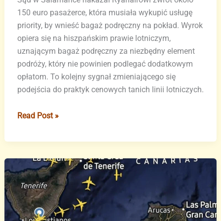
150 euro pasażerce, która musiała wykupić usługę
priority, by wnieść bagaż podręczny na pokład. Wyrok
opiera się na hiszpańskim prawie lotniczym,
uznającym bagaż podręczny za niezbędny element
podróży, który nie powinien podlegać dodatkowym
opłatom. To kolejny sygnał zmieniającego się
podejścia do praktyk cenowych tanich linii lotniczych.
Przełomowy
Read Post »
wyrok
dla
pasażerów
Ryanaira
w
sprawie
bagażu
podręcznego