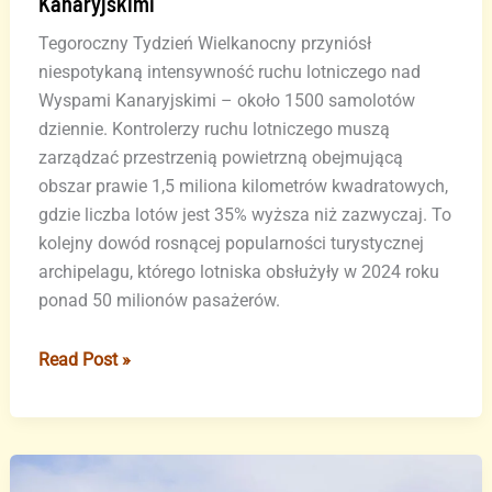
Kanaryjskimi
Tegoroczny Tydzień Wielkanocny przyniósł
niespotykaną intensywność ruchu lotniczego nad
Wyspami Kanaryjskimi – około 1500 samolotów
dziennie. Kontrolerzy ruchu lotniczego muszą
zarządzać przestrzenią powietrzną obejmującą
obszar prawie 1,5 miliona kilometrów kwadratowych,
gdzie liczba lotów jest 35% wyższa niż zazwyczaj. To
kolejny dowód rosnącej popularności turystycznej
archipelagu, którego lotniska obsłużyły w 2024 roku
ponad 50 milionów pasażerów.
Rekordowa
Read Post »
ilość
samolotów
nad
Wyspami