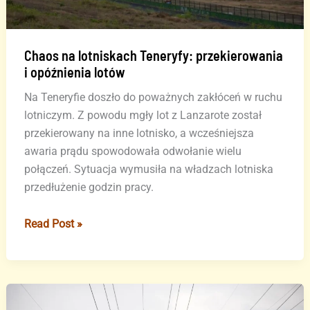
Chaos na lotniskach Teneryfy: przekierowania
i opóźnienia lotów
Na Teneryfie doszło do poważnych zakłóceń w ruchu
lotniczym. Z powodu mgły lot z Lanzarote został
przekierowany na inne lotnisko, a wcześniejsza
awaria prądu spowodowała odwołanie wielu
połączeń. Sytuacja wymusiła na władzach lotniska
przedłużenie godzin pracy.
Chaos
Read Post »
na
lotniskach
Teneryfy:
przekierowania