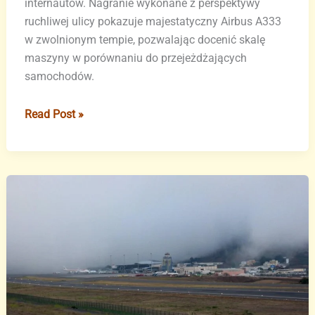
internautów. Nagranie wykonane z perspektywy
ruchliwej ulicy pokazuje majestatyczny Airbus A333
w zwolnionym tempie, pozwalając docenić skalę
maszyny w porównaniu do przejeżdżających
samochodów.
Spektakularne
Read Post »
lądowanie
Iberii
na
Teneryfie
uchwycone
na
filmie