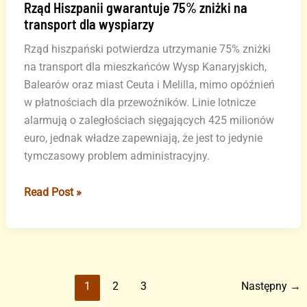
Rząd Hiszpanii gwarantuje 75% zniżki na
transport dla wyspiarzy
Rząd hiszpański potwierdza utrzymanie 75% zniżki
na transport dla mieszkańców Wysp Kanaryjskich,
Balearów oraz miast Ceuta i Melilla, mimo opóźnień
w płatnościach dla przewoźników. Linie lotnicze
alarmują o zaległościach sięgających 425 milionów
euro, jednak władze zapewniają, że jest to jedynie
tymczasowy problem administracyjny.
Rząd
Read Post »
Hiszpanii
gwarantuje
75%
zniżki
na
1
2
3
Następny
→
transport