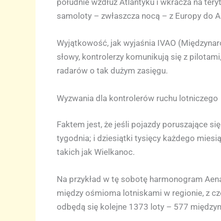
południe wzdłuż Atlantyku i wkracza na tery
samoloty – zwłaszcza nocą – z Europy do A
Wyjątkowość, jak wyjaśnia IVAO (Międzynaro
słowy, kontrolerzy komunikują się z pilotam
radarów o tak dużym zasięgu.
Wyzwania dla kontrolerów ruchu lotniczego
Faktem jest, że jeśli pojazdy poruszające s
tygodnia; i dziesiątki tysięcy każdego mies
takich jak Wielkanoc.
Na przykład w tę sobotę harmonogram Aena
między ośmioma lotniskami w regionie, z cze
odbędą się kolejne 1373 loty – 577 między