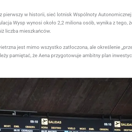
az pierwszy w historii, sieć lotnisk Wspólnoty Autonomiczn
lacja Wysp wynosi około 2,2 miliona osób, wynika z tego, 
niż liczba mieszkańców.
ietrzna jest mimo wszystko zatłoczona, ale określenie „pr
eży pamiętać, że Aena przygotowuje ambitny plan inwestycyj