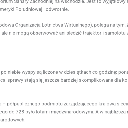
torium Sahary Zachodniej na wschodzie. Jest to wyjątkowy s
meryki Południowej i odwrotnie.
dowa Organizacja Lotnictwa Wirtualnego), polega na tym, ż
i, ale nie mogą obserwować ani śledzić trajektorii samolot
ię po niebie wyspy są liczone w dziesiątkach co godzinę; po
iąca, sprawy stają się jeszcze bardziej skomplikowane dla k
 – półpublicznego podmiotu zarządzającego krajową sieci
go do 728 było lotami międzynarodowymi. A w najbliższą ni
narodowych.