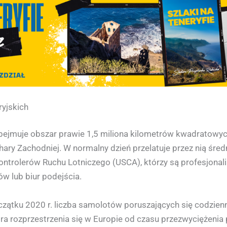
yjskich
bejmuje obszar prawie 1,5 miliona kilometrów kwadratowych
hary Zachodniej. W normalny dzień przelatuje przez nią śre
 Kontrolerów Ruchu Lotniczego (USCA), którzy są profesjona
w lub biur podejścia.
tku 2020 r. liczba samolotów poruszających się codzienn
óra rozprzestrzenia się w Europie od czasu przezwyciężenia 