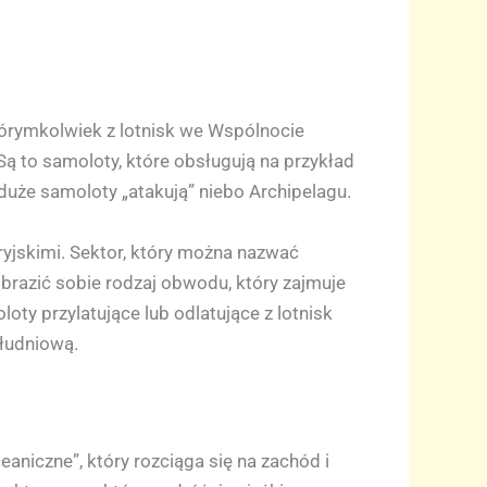
tórymkolwiek z lotnisk we Wspólnocie
 Są to samoloty, które obsługują na przykład
 duże samoloty „atakują” niebo Archipelagu.
yjskimi. Sektor, który można nazwać
obrazić sobie rodzaj obwodu, który zajmuje
oty przylatujące lub odlatujące z lotnisk
ołudniową.
aniczne”, który rozciąga się na zachód i