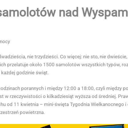
samolotów nad Wyspami
anocy
e dwadzieścia, nie trzydzieści. Co więcej: nie sto, nie dwieśc
h przelatuje około 1500 samolotów wszystkich typów, rozm
każdej godzinie świąt.
odzinach porannych i między 12:00 a 18:00, czyli między po
w rzeczywistości o kilkadziesiąt wyższa od średniej. Prawda
u od 11 kwietnia – mini-święta Tygodnia Wielkanocnego i o
rzestrzeń powietrzna.