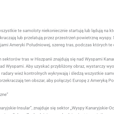
zystkie te samoloty niekoniecznie startują lub lądują na k
ekraczają lub przelatują przez przestrzeń powietrzną wyspy.
ajami Ameryki Południowej, szereg tras, podczas których te
 sektorów tras w Hiszpanii znajdują się nad Wyspami Kanar
ię nad Wyspami. Aby uzyskać przybliżony obraz, wystarczy wy
 radary wież kontrolnych wykrywają i śledzą wszystkie samol
 przekraczają ten obszar, aby połączyć Europę z Ameryką P
zne”
yjskie-Insular”, znajduje się sektor „Wyspy Kanaryjskie-Oce