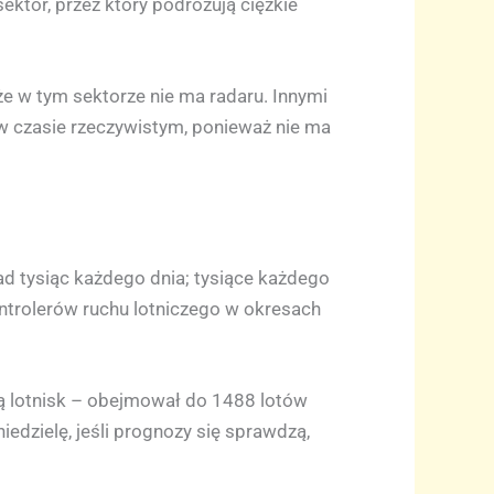
ektor, przez który podróżują ciężkie
e w tym sektorze nie ma radaru. Innymi
u w czasie rzeczywistym, ponieważ nie ma
nad tysiąc każdego dnia; tysiące każdego
ontrolerów ruchu lotniczego w okresach
ą lotnisk – obejmował do 1488 lotów
edzielę, jeśli prognozy się sprawdzą,