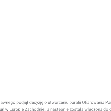
wnego podjął decyzję o utworzeniu parafii Ofiarowania Pań
ń w Europie Zachodniej, a następnie została włączona do die