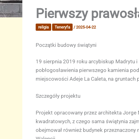
Pierwszy prawosł
religia
Teneryfa
/
2025-04-22
Początki budowy świątyni
19 sierpnia 2019 roku arcybiskup Madrytu 
pobłogosławienia pierwszego kamienia pod 
miejscowości Adeje La Caleta, na gruntach p
Szczegóły projektu
Projekt opracowany przez architekta Jorge
kwadratowych, z czego sama świątynia zajm
obejmował również budynek przeznaczony na c
Walencji.