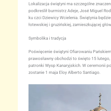
Lokalizacja świątyni ma szczególne znaczenie
podkreślił burmistrz Adeje, José Miguel Rodr
ku czci Dziewicy Wcielenia. Świątynia będzie 
łotewskiej i gruzińskiej, zamieszkującej gł
Symbolika i tradycja
Poświęcenie świątyni Ofiarowaniu Pańskiemu
prawosławny obchodzi to święto 15 lutego, p
patronki Wysp Kanaryjskich. W ceremonii po
zostanie 1 maja Eloy Alberto Santiago.