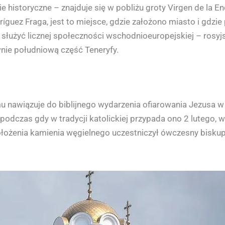
 historyczne – znajduje się w pobliżu groty Virgen de la En
íguez Fraga, jest to miejsce, gdzie założono miasto i gdzie 
służyć licznej społeczności wschodnioeuropejskiej – rosyjskie
ównie południową część Teneryfy.
 nawiązuje do biblijnego wydarzenia ofiarowania Jezusa w ś
odczas gdy w tradycji katolickiej przypada ono 2 lutego, w
łożenia kamienia węgielnego uczestniczył ówczesny biskup 