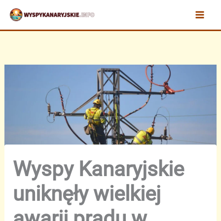
Przejdź
do
treści
Wyspy Kanaryjskie
uniknęły wielkiej
awarii prądu w