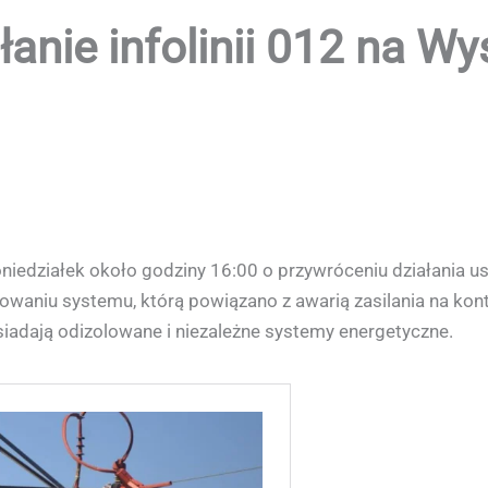
anie infolinii 012 na W
edziałek około godziny 16:00 o przywróceniu działania usł
waniu systemu, którą powiązano z awarią zasilania na kon
iadają odizolowane i niezależne systemy energetyczne.