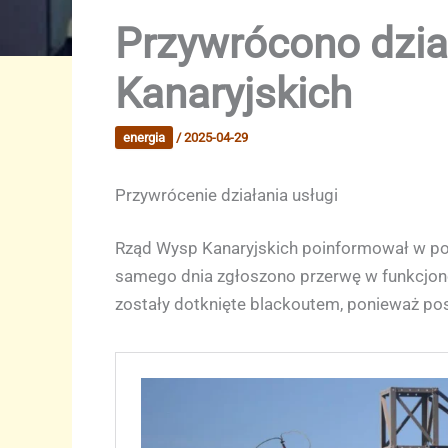
Przywrócono dział
Kanaryjskich
energia
/
2025-04-29
Przywrócenie działania usługi
Rząd Wysp Kanaryjskich poinformował w poni
samego dnia zgłoszono przerwę w funkcjono
zostały dotknięte blackoutem, ponieważ pos