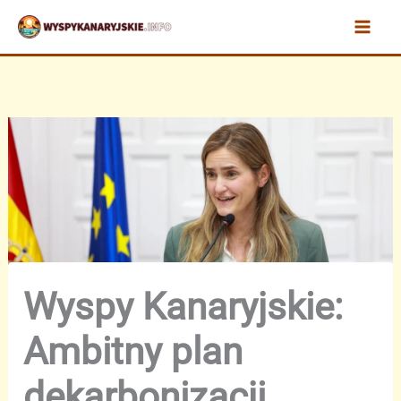
Przejdź
do
treści
Wyspy Kanaryjskie:
Ambitny plan
dekarbonizacji