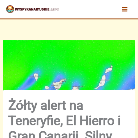
Przejdź
do
treści
Żółty alert na
Teneryfie, El Hierro i
Gran Canarii. Silny