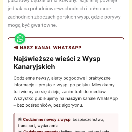
pasatowy będzie umiarkowany. Najsilniej powieje
jednak na południowo-wschodnich i północno-
zachodnich zboczach górskich wysp, gdzie porywy
mogą być gwałtowne.
📲 NASZ KANAŁ WHATSAPP
Najświeższe wieści z Wysp
Kanaryjskich
Codzienne newsy, alerty pogodowe i praktyczne
informacje – prosto z wysp, po polsku. Mieszkamy
tu i wiemy co się dzieje, zanim trafi do mediów.
Wszystko publikujemy na
naszym
kanale WhatsApp
– bez pośredników, bez algorytmu.
📰
Codzienne newsy z wysp:
bezpieczeństwo,
transport, wydarzenia
☀️
Codzienna pogoda:
kalima, burze, ostrzeżenia