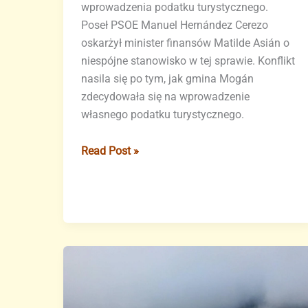
wprowadzenia podatku turystycznego.
Poseł PSOE Manuel Hernández Cerezo
oskarżył minister finansów Matilde Asián o
niespójne stanowisko w tej sprawie. Konflikt
nasila się po tym, jak gmina Mogán
zdecydowała się na wprowadzenie
własnego podatku turystycznego.
Spór
Read Post »
o
podatek
turystyczny
na
Wyspach
Kanaryjskich
się
zaostrza