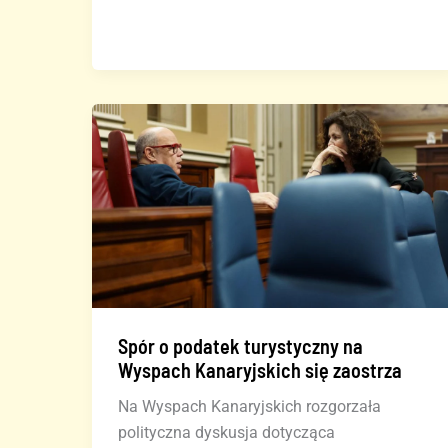
Iberii
na
Teneryfie
uchwycone
na
filmie
Spór o podatek turystyczny na
Wyspach Kanaryjskich się zaostrza
Na Wyspach Kanaryjskich rozgorzała
polityczna dyskusja dotycząca