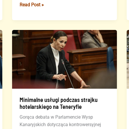
Tajemnicza
Read Post »
brązowa
plama
zanieczyściła
plaże
na
Teneryfie
Minimalne usługi podczas strajku
hotelarskiego na Teneryfie
Gorąca debata w Parlamencie Wysp
Kanaryjskich dotycząca kontrowersyjnej