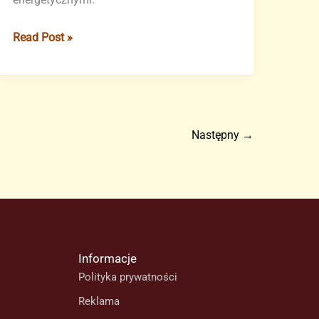
Wyspy
Read Post »
Kanaryjskie
uniknęły
wielkiej
awarii
prądu
Następny
→
w
Hiszpanii
Informacje
Polityka prywatności
Reklama