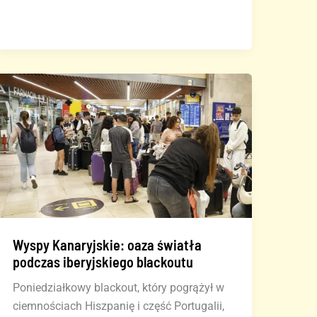
w
negocjacjach
po
strajku
hotelarzy
na
Teneryfie
Wyspy Kanaryjskie: oaza światła
podczas iberyjskiego blackoutu
Poniedziałkowy blackout, który pogrążył w
ciemnościach Hiszpanię i część Portugalii,