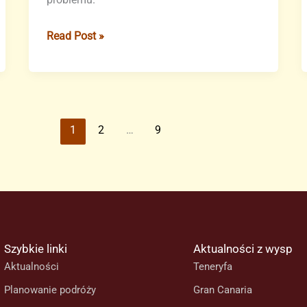
Przywrócono
Read Post »
działanie
infolinii
012
na
Wyspach
1
2
…
9
Kanaryjskich
Szybkie linki
Aktualności z wysp
Aktualności
Teneryfa
Planowanie podróży
Gran Canaria