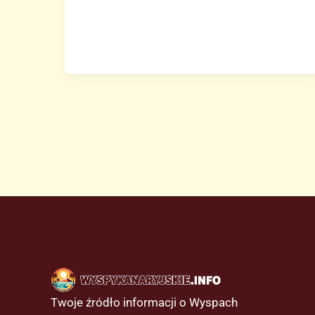
lotniskach
Teneryfy:
przekierowania
i
opóźnienia
lotów
Twoje źródło informacji o Wyspach