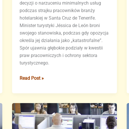
decyzji o narzuceniu minimalnych usług
podczas strajku pracowników branży
hotelarskiej w Santa Cruz de Tenerife.
Minister turystyki Jéssica de León broni
swojego stanowiska, podczas gdy opozycja
określa jej działania jako „katastrofalne”.
Spór ujawnia głębokie podziały w kwestii
praw pracowniczych i ochrony sektora
turystycznego.
Minimalne
Read Post »
usługi
podczas
strajku
hotelarskiego
na
Teneryfie