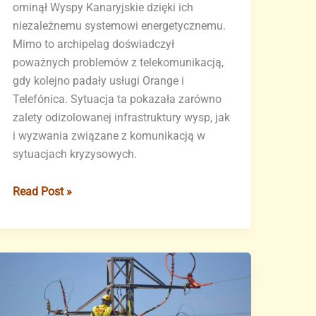
ominął Wyspy Kanaryjskie dzięki ich
niezależnemu systemowi energetycznemu.
Mimo to archipelag doświadczył
poważnych problemów z telekomunikacją,
gdy kolejno padały usługi Orange i
Telefónica. Sytuacja ta pokazała zarówno
zalety odizolowanej infrastruktury wysp, jak
i wyzwania związane z komunikacją w
sytuacjach kryzysowych.
Wyspy
Read Post »
Kanaryjskie:
oaza
światła
podczas
iberyjskiego
blackoutu