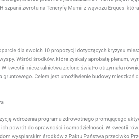
 Hiszpanii zwrotu na Teneryfę Mumii z wąwozu Erques, któ
poparcie dla swoich 10 propozycji dotyczących kryzysu mi
yspy. Wśród środków, które zyskały aprobatę plenum, wyr
W kwestii mieszkalnictwa zielone światło otrzymała równ
a gruntowego. Celem jest umożliwienie budowy mieszkań c
wa
ozycję wdrożenia programu zdrowotnego promującego aktyw
 ich powrót do sprawności i samodzielności. W kwestii r
dom wyspiarskim środków z Paktu Państwa przeciwko Prze