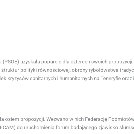
a (PSOE) uzyskała poparcie dla czterech swoich propozycj
struktur polityki równościowej, obrony rybołówstwa trady
kryzysów sanitarnych i humanitarnych na Teneryfie oraz i
ła osiem propozycji. Wezwano w nich Federację Podmiotów
(FECAM) do uruchomienia forum badającego zjawisko slums