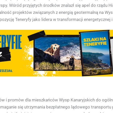
y. Wśród przyjętych środków znalazł się apel do rządu His
alność projektów związanych z energią geotermalną na Wys
zycję Teneryfy jako lidera w transformacji energetycznej i
tów i promów dla mieszkańców Wysp Kanaryjskich do ogól
omaganie się utrzymania bezpłatnego lądowego transportu p