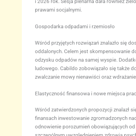
i 2026 rok. Sesja plenarna dała również zi
prawami socjalnymi.
Gospodarka odpadami i rzemiosło
Wśród przyjętych rozwiązań znalazło się do
oddalonych. Celem jest skompensowanie dod
odzysku odpadów na samej wyspie. Dodatkow
ludowego. Cabildo zobowiązało się także d
zwalczanie mowy nienawiści oraz wdrażanie 
Elastyczność finansowa i nowe miejsca pra
Wśród zatwierdzonych propozycji znalazł s
finansach inwestowanie zgromadzonych nad
odnowienie porozumień obowiązujących od 20
szczególnym uwzględnieniem zdrowia psychic