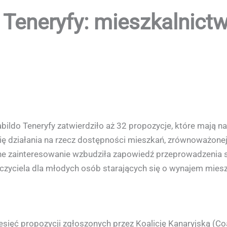
 Teneryfy: mieszkalnictwo
abildo Teneryfy zatwierdziło aż 32 propozycje, które mają
ię działania na rzecz dostępności mieszkań, zrównoważonej
lne zainteresowanie wzbudziła zapowiedź przeprowadzenia 
czyciela dla młodych osób starających się o wynajem miesz
ięć propozycji zgłoszonych przez Koalicję Kanaryjską (Coal