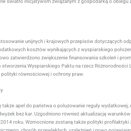
elone światło inicjatywom związanym z gospodarką o obiegu
stosowanie unijnych i krajowych przepisów dotyczących od
atkowych kosztów wynikających z wyspiarskiego położenia
o zatwierdzono zwiększenie finansowania szkoleń i promoc
o stworzenia Wyspiarskiego Paktu na rzecz Różnorodności
polityki równościowej i ochrony praw.
cy
ię także apel do państwa o poluzowanie reguły wydatkowe
wyżek bez kar. Uzgodniono również aktualizację warunków
14 roku. Wzmocnione zostaną także polityki profilaktyki z
znego, chorób przewlekłych, uzależnień i nowo pojawiający