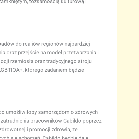
 zamkniętym, tożsamością kulturową i
padów do realiów regionów najbardziej
 oraz przejście na model przetwarzania i
ji rzemiosła oraz tradycyjnego stroju
 LGBTIQA+, którego zadaniem będzie
j, co umożliwiłoby samorządom o zdrowych
 zatrudnienia pracowników Cabildo poprzez
drowotnej i promocji zdrowia, ze
ch się schorzeń. Cabildo będzie dalej