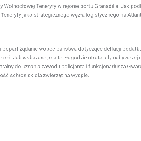
Wolnocłowej Teneryfy w rejonie portu Granadilla. Jak podk
Teneryfy jako strategicznego węzła logistycznego na Atlan
 poparł żądanie wobec państwa dotyczące deflacji podatk
czeń. Jak wskazano, ma to złagodzić utratę siły nabywczej m
alny do uznania zawodu policjanta i funkcjonariusza Gward
ść schronisk dla zwierząt na wyspie.