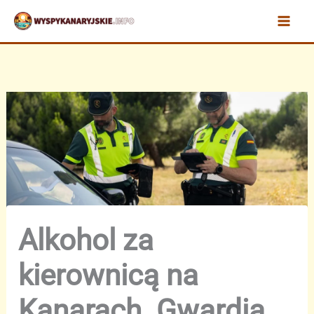
Przejdź
do
treści
Alkohol za
kierownicą na
Kanarach. Gwardia