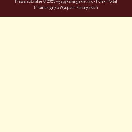
Prawa autorskie © 2025 wyspykanaryjskie.info - Polski Portal
Informacyjny o Wyspach Kanaryjskich