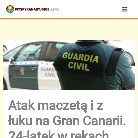
Przejdź
do
treści
Atak maczetą i z
łuku na Gran Canarii.
24-latek w rękach