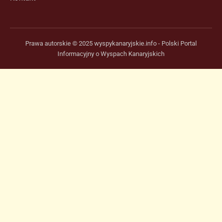
Prawa autorskie © 2025 wyspykanaryjskie.info - Polski Portal
Informacyjny o Wyspach Kanaryjskich