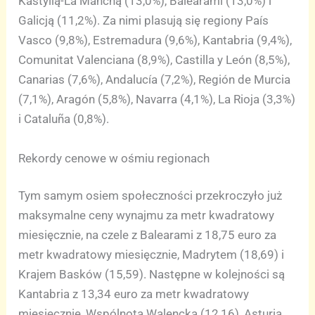
Kastylią-La Manchą (13,0%), Balearami (13,0%) i
Galicją (11,2%). Za nimi plasują się regiony País
Vasco (9,8%), Estremadura (9,6%), Kantabria (9,4%),
Comunitat Valenciana (8,9%), Castilla y León (8,5%),
Canarias (7,6%), Andalucía (7,2%), Región de Murcia
(7,1%), Aragón (5,8%), Navarra (4,1%), La Rioja (3,3%)
i Cataluña (0,8%).
Rekordy cenowe w ośmiu regionach
Tym samym osiem społeczności przekroczyło już
maksymalne ceny wynajmu za metr kwadratowy
miesięcznie, na czele z Balearami z 18,75 euro za
metr kwadratowy miesięcznie, Madrytem (18,69) i
Krajem Basków (15,59). Następne w kolejności są
Kantabria z 13,34 euro za metr kwadratowy
miesięcznie, Wspólnota Walencka (12,16), Asturia