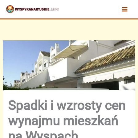
Przejdź
do
treści
Spadki i wzrosty cen
wynajmu mieszkań
na Wyspach