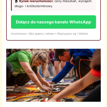
🏠
Rynek nieruchomości:
ceny mieszkań, wynajem
długo- i krótkoterminowy
Dołącz do naszego kanału WhatsApp
Anonimowo • Bez spamu i reklam • Wypisujesz się 1 klikiem