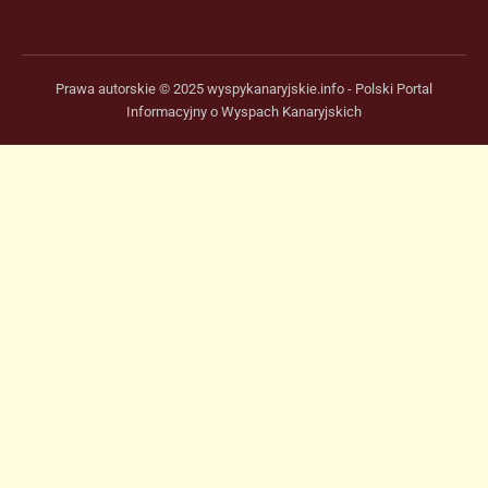
Prawa autorskie © 2025 wyspykanaryjskie.info - Polski Portal
Informacyjny o Wyspach Kanaryjskich