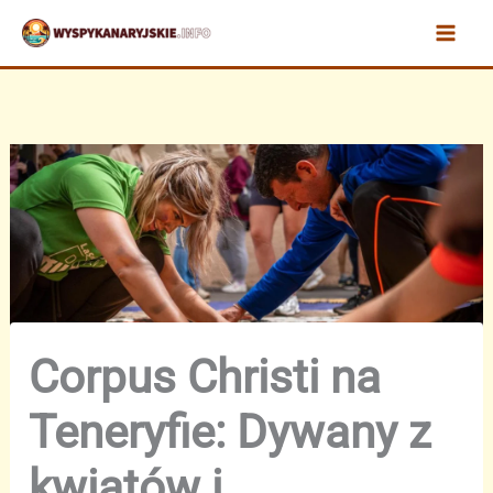
Przejdź
do
treści
Corpus Christi na
Teneryfie: Dywany z
kwiatów i