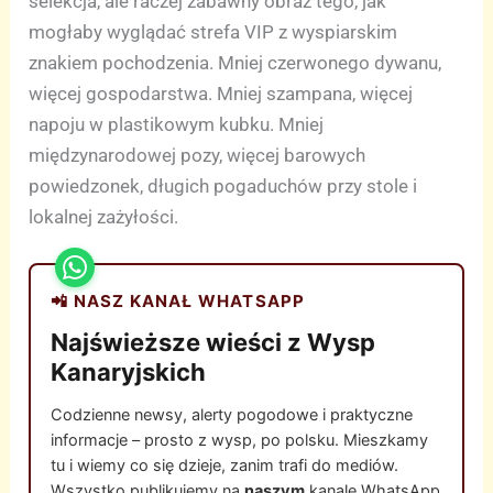
selekcja, ale raczej zabawny obraz tego, jak
mogłaby wyglądać strefa VIP z wyspiarskim
znakiem pochodzenia. Mniej czerwonego dywanu,
więcej gospodarstwa. Mniej szampana, więcej
napoju w plastikowym kubku. Mniej
międzynarodowej pozy, więcej barowych
powiedzonek, długich pogaduchów przy stole i
lokalnej zażyłości.
📲 NASZ KANAŁ WHATSAPP
Najświeższe wieści z Wysp
Kanaryjskich
Codzienne newsy, alerty pogodowe i praktyczne
informacje – prosto z wysp, po polsku. Mieszkamy
tu i wiemy co się dzieje, zanim trafi do mediów.
Wszystko publikujemy na
naszym
kanale WhatsApp