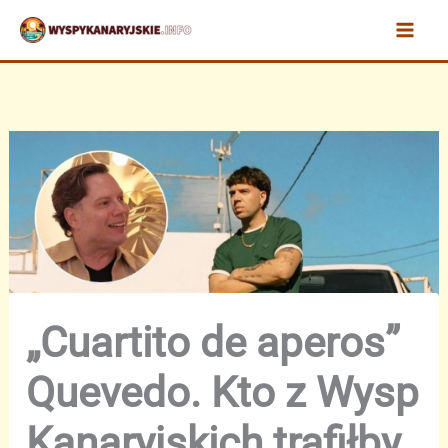
Przejdź
do
treści
„Cuartito de aperos”
Quevedo. Kto z Wysp
Kanaryjskich trafiłby