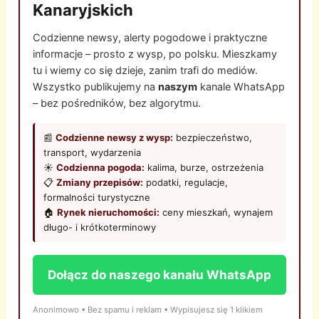
Kanaryjskich
Codzienne newsy, alerty pogodowe i praktyczne
informacje – prosto z wysp, po polsku. Mieszkamy
tu i wiemy co się dzieje, zanim trafi do mediów.
Wszystko publikujemy na
naszym
kanale WhatsApp
– bez pośredników, bez algorytmu.
📰
Codzienne newsy z wysp:
bezpieczeństwo,
transport, wydarzenia
☀️
Codzienna pogoda:
kalima, burze, ostrzeżenia
📋
Zmiany przepisów:
podatki, regulacje,
formalności turystyczne
🏠
Rynek nieruchomości:
ceny mieszkań, wynajem
długo- i krótkoterminowy
Dołącz do naszego kanału WhatsApp
Anonimowo • Bez spamu i reklam • Wypisujesz się 1 klikiem