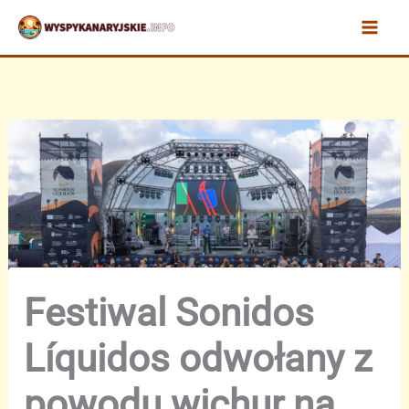
Przejdź
do
treści
Festiwal Sonidos
Líquidos odwołany z
powodu wichur na