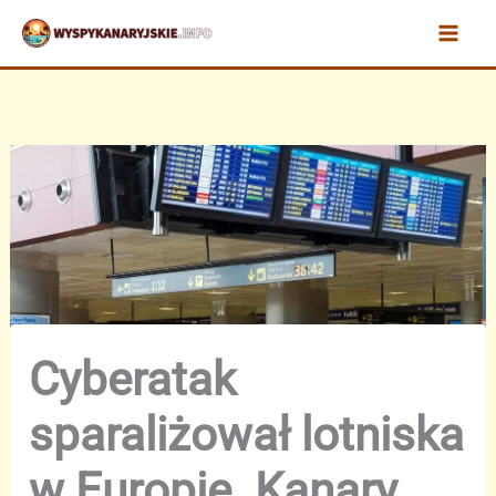
Przejdź
do
treści
Cyberatak
sparaliżował lotniska
w Europie. Kanary