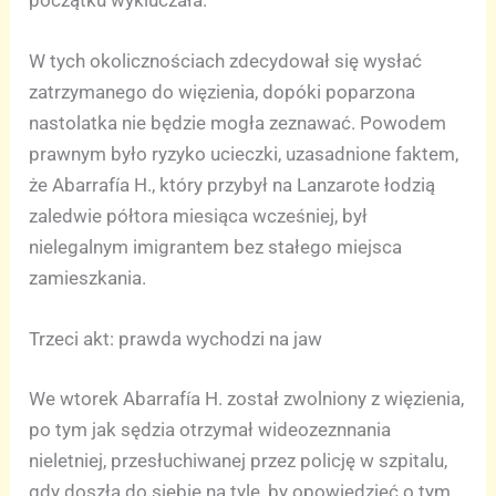
W tych okolicznościach zdecydował się wysłać
zatrzymanego do więzienia, dopóki poparzona
nastolatka nie będzie mogła zeznawać. Powodem
prawnym było ryzyko ucieczki, uzasadnione faktem,
że Abarrafía H., który przybył na Lanzarote łodzią
zaledwie półtora miesiąca wcześniej, był
nielegalnym imigrantem bez stałego miejsca
zamieszkania.
Trzeci akt: prawda wychodzi na jaw
We wtorek Abarrafía H. został zwolniony z więzienia,
po tym jak sędzia otrzymał wideozeznnania
nieletniej, przesłuchiwanej przez policję w szpitalu,
gdy doszła do siebie na tyle, by opowiedzieć o tym,