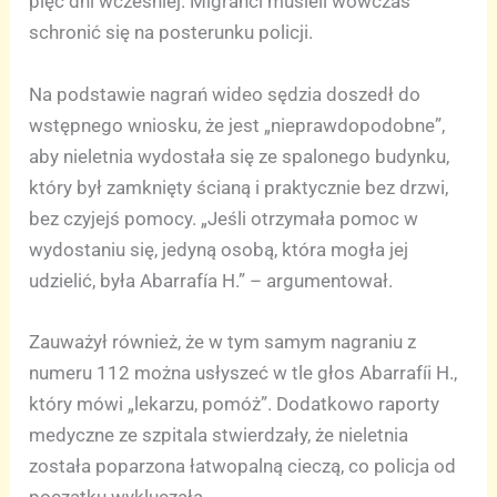
pięć dni wcześniej. Migranci musieli wówczas
schronić się na posterunku policji.
Na podstawie nagrań wideo sędzia doszedł do
wstępnego wniosku, że jest „nieprawdopodobne”,
aby nieletnia wydostała się ze spalonego budynku,
który był zamknięty ścianą i praktycznie bez drzwi,
bez czyjejś pomocy. „Jeśli otrzymała pomoc w
wydostaniu się, jedyną osobą, która mogła jej
udzielić, była Abarrafía H.” – argumentował.
Zauważył również, że w tym samym nagraniu z
numeru 112 można usłyszeć w tle głos Abarrafíi H.,
który mówi „lekarzu, pomóż”. Dodatkowo raporty
medyczne ze szpitala stwierdzały, że nieletnia
została poparzona łatwopalną cieczą, co policja od
początku wykluczała.