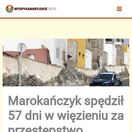
Przejdź
do
treści
Marokańczyk spędził
57 dni w więzieniu za
przestępstwo,