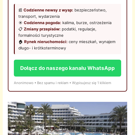
📰
Codzienne newsy z wysp:
bezpieczeństwo,
transport, wydarzenia
☀️
Codzienna pogoda:
kalima, burze, ostrzeżenia
📋
Zmiany przepisów:
podatki, regulacje,
formalności turystyczne
🏠
Rynek nieruchomości:
ceny mieszkań, wynajem
długo- i krótkoterminowy
Dołącz do naszego kanału WhatsApp
Anonimowo • Bez spamu i reklam • Wypisujesz się 1 klikiem