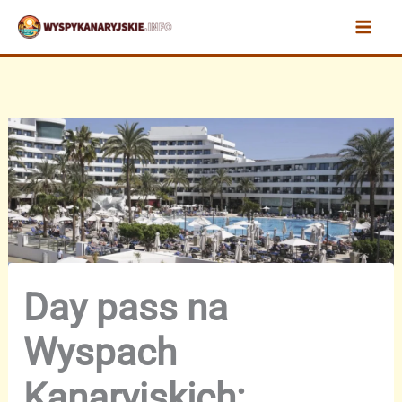
Przejdź
do
treści
Day pass na
Wyspach
Kanaryjskich: