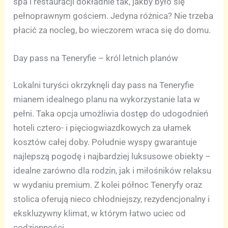
spa i restauracji dokładnie tak, jakby było się
pełnoprawnym gościem. Jedyna różnica? Nie trzeba
płacić za nocleg, bo wieczorem wraca się do domu.
Day pass na Teneryfie – król letnich planów
Lokalni turyści okrzyknęli day pass na Teneryfie
mianem idealnego planu na wykorzystanie lata w
pełni. Taka opcja umożliwia dostęp do udogodnień
hoteli cztero- i pięciogwiazdkowych za ułamek
kosztów całej doby. Południe wyspy gwarantuje
najlepszą pogodę i najbardziej luksusowe obiekty –
idealne zarówno dla rodzin, jak i miłośników relaksu
w wydaniu premium. Z kolei północ Teneryfy oraz
stolica oferują nieco chłodniejszy, rezydencjonalny i
ekskluzywny klimat, w którym łatwo uciec od
codzienności.