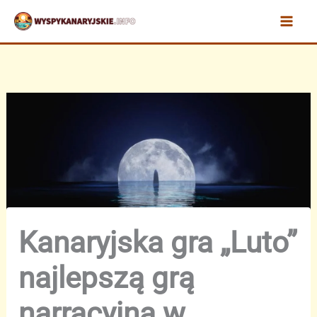
Przejdź
do
treści
Kanaryjska gra „Luto”
najlepszą grą
narracyjną w