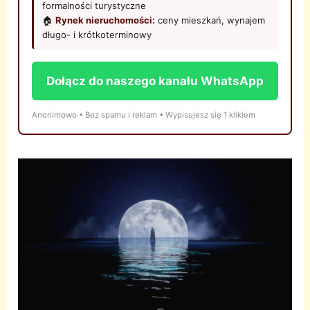
formalności turystyczne
🏠
Rynek nieruchomości:
ceny mieszkań, wynajem
długo- i krótkoterminowy
Dołącz do naszego kanału WhatsApp
Anonimowo • Bez spamu i reklam • Wypisujesz się 1 klikiem