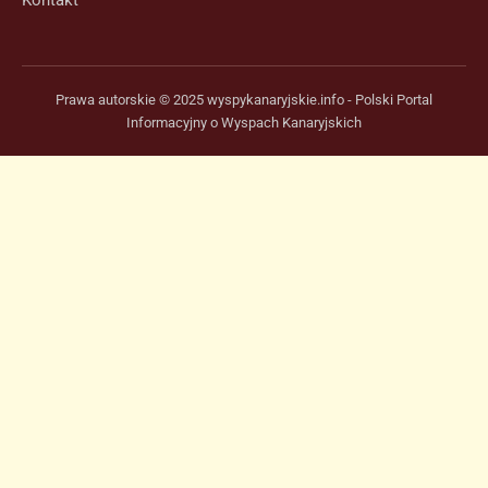
Kontakt
Prawa autorskie © 2025 wyspykanaryjskie.info - Polski Portal
Informacyjny o Wyspach Kanaryjskich