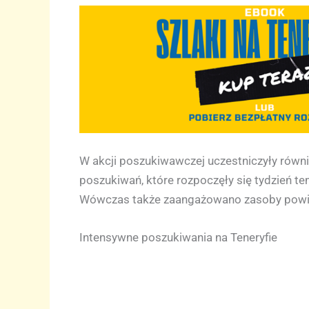
W akcji poszukiwawczej uczestniczyły również
poszukiwań, które rozpoczęły się tydzień te
Wówczas także zaangażowano zasoby powietr
Intensywne poszukiwania na Teneryfie