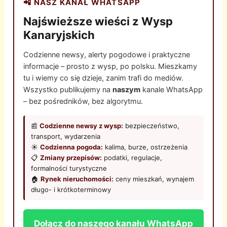
📲 NASZ KANAŁ WHATSAPP
Najświeższe wieści z Wysp
Kanaryjskich
Codzienne newsy, alerty pogodowe i praktyczne
informacje – prosto z wysp, po polsku. Mieszkamy
tu i wiemy co się dzieje, zanim trafi do mediów.
Wszystko publikujemy na
naszym
kanale WhatsApp
– bez pośredników, bez algorytmu.
📰
Codzienne newsy z wysp:
bezpieczeństwo,
transport, wydarzenia
☀️
Codzienna pogoda:
kalima, burze, ostrzeżenia
📋
Zmiany przepisów:
podatki, regulacje,
formalności turystyczne
🏠
Rynek nieruchomości:
ceny mieszkań, wynajem
długo- i krótkoterminowy
Dołącz do naszego kanału WhatsApp