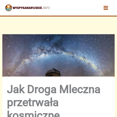
Przejdź
do
treści
Jak Droga Mleczna
przetrwała
kosmiczne