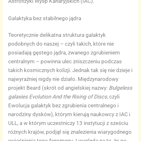
Astrofizyki Wysp Kanaryjskich (IAC).
Galaktyka bez stabilnego jądra
Teoretycznie delikatna struktura galaktyk
podobnych do naszej – czyli takich, które nie
posiadają gęstego jądra, zwanego zgrubieniem
centralnym – powinna ulec zniszczeniu podczas
takich kosmicznych kolizji. Jednak tak się nie dzieje i
najwyraźniej nigdy nie działo. Międzynarodowy
projekt Beard (skrót od angielskiej nazwy:
Bulgeless
galaxies Evolution And the Rising of Discs
, czyli
Ewolucja galaktyk bez zgrubienia centralnego i
narodziny dysków), którym kierują naukowcy z IAC i
ULL, a w którym uczestniczy 13 instytucji z sześciu
różnych krajów, podjął się znalezienia wiarygodnego
wyjaśnienia tego fenomenu. I wygląda na to, że go