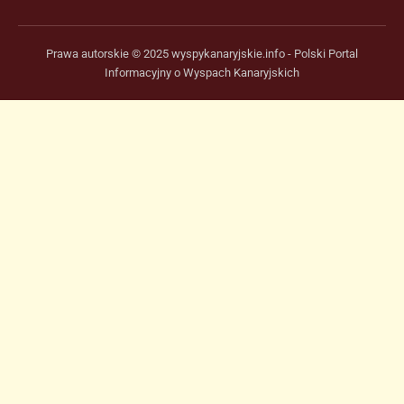
Prawa autorskie © 2025 wyspykanaryjskie.info - Polski Portal
Informacyjny o Wyspach Kanaryjskich