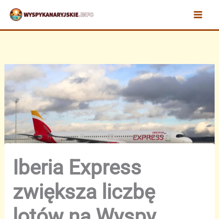
Przejdź
do
treści
Iberia Express
zwiększa liczbę
lotów na Wyspy