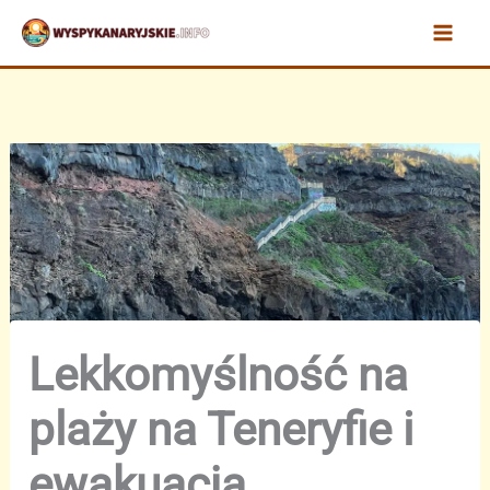
Przejdź
do
treści
Lekkomyślność na
plaży na Teneryfie i
ewakuacja