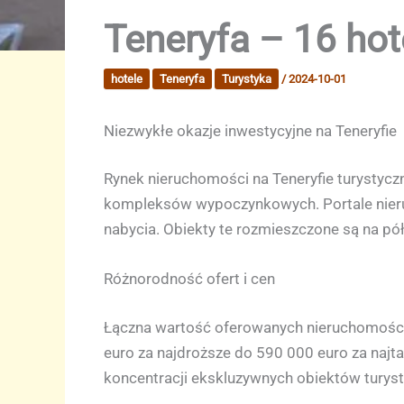
Teneryfa – 16 hot
hotele
Teneryfa
Turystyka
/
2024-10-01
Niezwykłe okazje inwestycyjne na Teneryfie
Rynek nieruchomości na Teneryfie turystyc
kompleksów wypoczynkowych. Portale nieru
nabycia. Obiekty te rozmieszczone są na pó
Różnorodność ofert i cen
Łączna wartość oferowanych nieruchomości 
euro za najdroższe do 590 000 euro za najt
koncentracji ekskluzywnych obiektów turyst