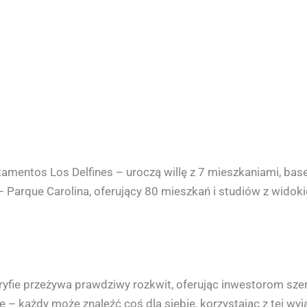
mentos Los Delfines – uroczą willę z 7 mieszkaniami, bas
el – Parque Carolina, oferujący 80 mieszkań i studiów z wid
ryfie przeżywa prawdziwy rozkwit, oferując inwestorom sze
– każdy może znaleźć coś dla siebie, korzystając z tej wyją