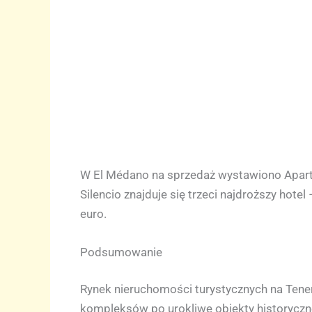
W El Médano na sprzedaż wystawiono Aparta
Silencio znajduje się trzeci najdroższy hot
euro.
Podsumowanie
Rynek nieruchomości turystycznych na Tene
kompleksów po urokliwe obiekty historyczne 