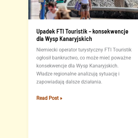
Upadek FTI Touristik – konsekwencje
dla Wysp Kanaryjskich
Niemiecki operator turystyczny FTI Touristik
ogłosił bankructwo, co może mieć poważne
konsekwencje dla Wysp Kanaryjskich.
Władze regionalne analizują sytuację i
zapowiadają dalsze działania.
Upadek
Read Post »
FTI
Touristik
–
konsekwencje
dla