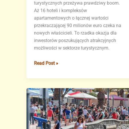
turystycznych przeżywa prawdziwy boom.
Aż 16 hoteli i kompleksów
apartamentowych o łącznej wartości
przekraczającej 90 milionów euro czeka na
nowych właścicieli. To rzadka okazja dla
inwestorów poszukujących atrakcyjnych
możliwości w sektorze turystycznym.
Teneryfa
Read Post »
–
16
hoteli
szuka
nowych
właścicieli