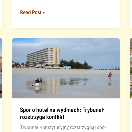
Minimalne
Read Post »
usługi
podczas
strajku
hotelarskiego
na
Teneryfie
Spór o hotel na wydmach: Trybunał
rozstrzyga konflikt
Trybunał Konstytucyjny rozstrzygnął spór