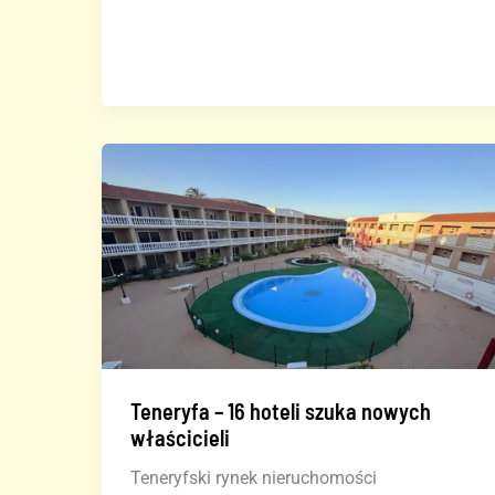
dochody
hoteli
na
Wyspach
Kanaryjskich
w
2025
roku
Teneryfa – 16 hoteli szuka nowych
właścicieli
Teneryfski rynek nieruchomości