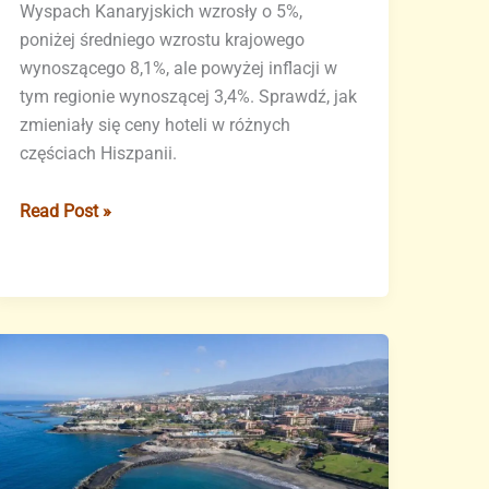
Wyspach Kanaryjskich wzrosły o 5%,
poniżej średniego wzrostu krajowego
wynoszącego 8,1%, ale powyżej inflacji w
tym regionie wynoszącej 3,4%. Sprawdź, jak
zmieniały się ceny hoteli w różnych
częściach Hiszpanii.
Wzrost
Read Post »
cen
hoteli
na
Wyspach
Kanaryjskich