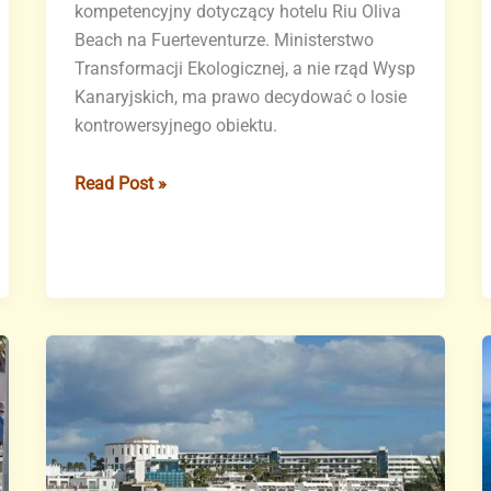
kompetencyjny dotyczący hotelu Riu Oliva
Beach na Fuerteventurze. Ministerstwo
Transformacji Ekologicznej, a nie rząd Wysp
Kanaryjskich, ma prawo decydować o losie
kontrowersyjnego obiektu.
Spór
Read Post »
o
hotel
na
wydmach:
Trybunał
rozstrzyga
konflikt