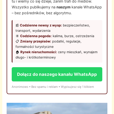
tu i wiemy co się dzieje, zanim trafi do mediów.
Wszystko publikujemy na
naszym
kanale WhatsApp
– bez pośredników, bez algorytmu.
📰
Codzienne newsy z wysp:
bezpieczeństwo,
transport, wydarzenia
☀️
Codzienna pogoda:
kalima, burze, ostrzeżenia
📋
Zmiany przepisów:
podatki, regulacje,
formalności turystyczne
🏠
Rynek nieruchomości:
ceny mieszkań, wynajem
długo- i krótkoterminowy
Dołącz do naszego kanału WhatsApp
Anonimowo • Bez spamu i reklam • Wypisujesz się 1 klikiem