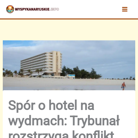
Przejdź
do
treści
Spór o hotel na
wydmach: Trybunał
rozstrzyga konflikt